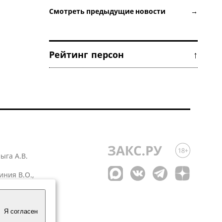
Смотреть предыдущие новости →
Рейтинг персон ↑
лыга А.В.
иния В.О.,
 1
Я согласен