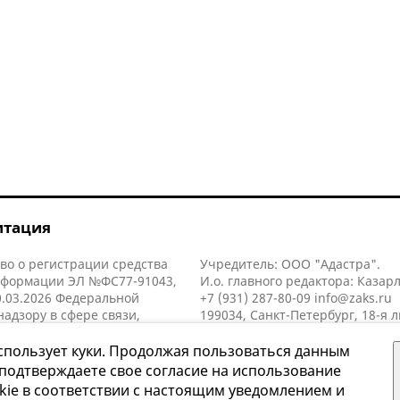
итация
во о регистрации средства
Учредитель: ООО "Адастра".
нформации ЭЛ №ФС77-91043,
И.о. главного редактора: Казар
.03.2026 Федеральной
+7 (931) 287-80-09
info@zaks.ru
надзору в сфере связи,
199034, Санкт-Петербург, 18-я л
нных технологий и массовых
д. 11 литера А, помещ. 3-н, офис
й (Роскомнадзор).
спользует куки. Продолжая пользоваться данным
 подтверждаете свое согласие на использование
kie в соответствии с настоящим уведомлением и