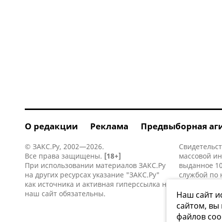
О редакции
Реклама
Предвыборная аг
© ЗАКС.Ру, 2002—2026.
Свидетельст
Все права защищены.
[18+]
массовой и
При использовании материалов ЗАКС.Ру
выданное 10
на других ресурсах указание "ЗАКС.Ру"
службой по 
как источника и активная
гиперссылка
на
информацио
наш сайт обязательны.
коммуникаци
Наш сайт и
сайтом, вы
файлов coo