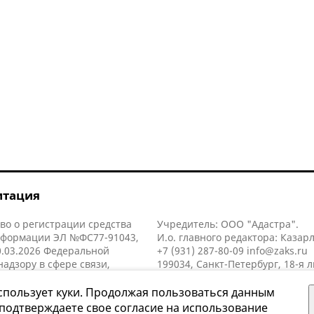
итация
во о регистрации средства
Учредитель: ООО "Адастра".
нформации ЭЛ №ФС77-91043,
И.о. главного редактора: Казар
.03.2026 Федеральной
+7 (931) 287-80-09
info@zaks.ru
надзору в сфере связи,
199034, Санкт-Петербург, 18-я л
нных технологий и массовых
д. 11 литера А, помещ. 3-н, офис
й (Роскомнадзор).
спользует куки. Продолжая пользоваться данным
 подтверждаете свое согласие на использование