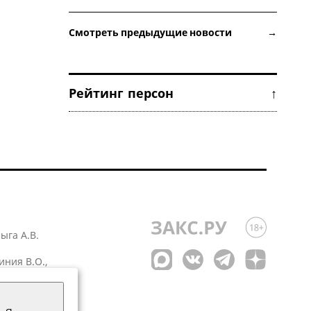
Смотреть предыдущие новости →
Рейтинг персон ↑
лыга А.В.
иния В.О.,
 1