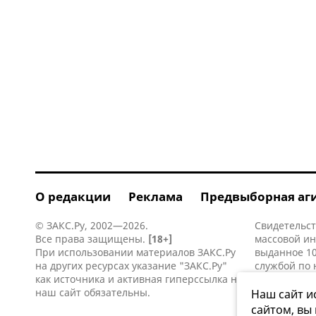
О редакции
Реклама
Предвыборная аг
© ЗАКС.Ру, 2002—2026.
Свидетельст
Все права защищены.
[18+]
массовой и
При использовании материалов ЗАКС.Ру
выданное 10
на других ресурсах указание "ЗАКС.Ру"
службой по 
как источника и активная
гиперссылка
на
информацио
наш сайт обязательны.
коммуникаци
Наш сайт и
сайтом, вы