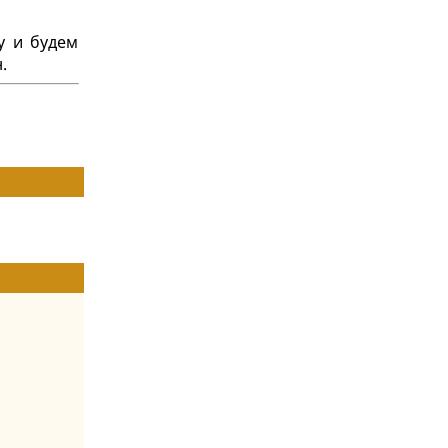
у и будем
.