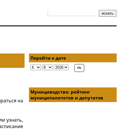
Перейти к дате
Мунициводство: рейтинг
муниципалитетов и депутатов
раться на
ли узнать,
асписание