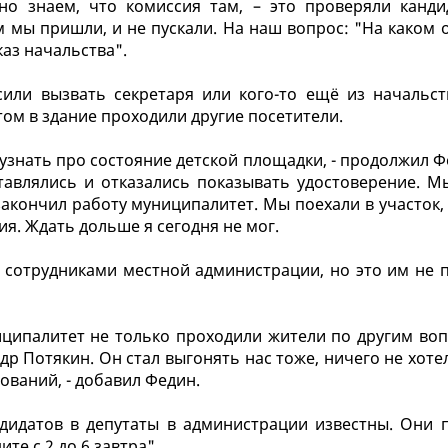
о знаем, что комиссия там, – это проверяли канди
м мы пришли, и не пускали. На наш вопрос: "На каком
каз начальства".
сили вызвать секретаря или кого-то ещё из начальст
том в здание проходили другие посетители.
 узнать про состояние детской площадки, - продолжил Ф
тавлялись и отказались показывать удостоверение. М
закончил работу муниципалитет. Мы поехали в участок,
ия. Ждать дольше я сегодня не мог.
 сотрудниками местной администрации, но это им не п
иципалитет не только проходили жители по другим воп
р Потякин. Он стал выгонять нас тоже, ничего не хоте
ований, - добавил Федин.
дидатов в депутаты в администрации известны. Они 
те с 2 до 6 завтра".