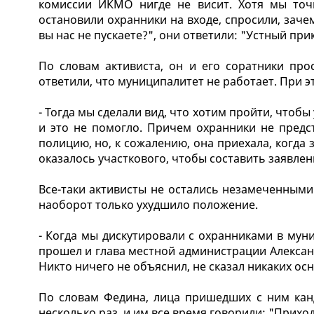
комиссии ИКМО нигде не висит. Хотя мы точн
остановили охранники на входе, спросили, заче
вы нас не пускаете?", они ответили: "Устный при
По словам активиста, он и его соратники про
ответили, что муниципалитет не работает. При э
- Тогда мы сделали вид, что хотим пройти, чтобы
и это не помогло. Причем охранники не предс
полицию, но, к сожалению, она приехала, когда 
оказалось участкового, чтобы составить заявлен
Все-таки активисты не остались незамеченными
наоборот только ухудшило положение.
- Когда мы дискутировали с охранниками в мун
прошел и глава местной администрации Александ
Никто ничего не объяснил, не сказал никаких осн
По словам Федина, лица пришедших с ним кан
несколько раз, и им все время говорили: "Приходи