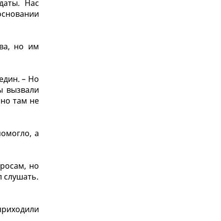
даты. Нас
 основании
ва, но им
един. – Но
ы вызвали
 но там не
омогло, а
росам, но
л слушать.
приходили