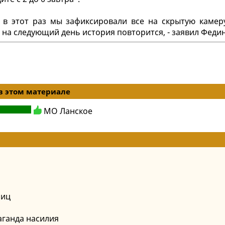
о в этот раз мы зафиксировали все на скрытую камер
на следующий день история повторится, - заявил Федин
в этом материале
МО Ланское
лиц
ганда насилия