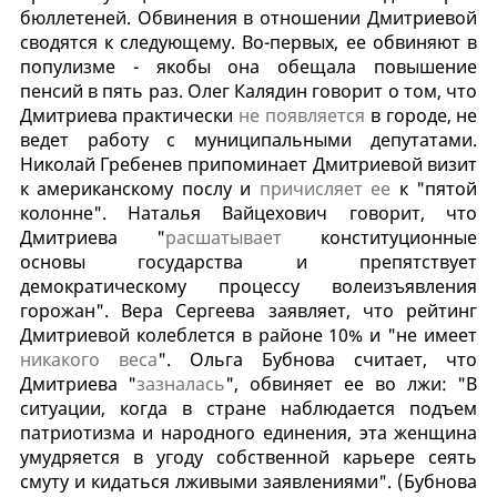
бюллетеней. Обвинения в отношении Дмитриевой
сводятся к следующему. Во-первых, ее обвиняют в
популизме - якобы она обещала повышение
пенсий в пять раз. Олег Калядин говорит о том, что
Дмитриева практически
не появляется
в городе, не
ведет работу с муниципальными депутатами.
Николай Гребенев припоминает Дмитриевой визит
к американскому послу и
причисляет ее
к "пятой
колонне". Наталья Вайцехович говорит, что
Дмитриева "
расшатывает
конституционные
основы государства и препятствует
демократическому процессу волеизъявления
горожан". Вера Сергеева заявляет, что рейтинг
Дмитриевой колеблется в районе 10% и "не имеет
никакого веса
". Ольга Бубнова считает, что
Дмитриева "
зазналась
", обвиняет ее во лжи: "В
ситуации, когда в стране наблюдается подъем
патриотизма и народного единения, эта женщина
умудряется в угоду собственной карьере сеять
смуту и кидаться лживыми заявлениями". (Бубнова