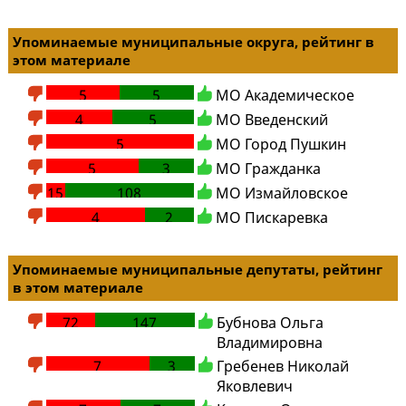
Упоминаемые муниципальные округа, рейтинг в
этом материале
5
5
МО Академическое
4
5
МО Введенский
5
0
МО Город Пушкин
5
3
МО Гражданка
15
108
МО Измайловское
4
2
МО Пискаревка
Упоминаемые муниципальные депутаты, рейтинг
в этом материале
72
147
Бубнова Ольга
Владимировна
7
3
Гребенев Николай
Яковлевич