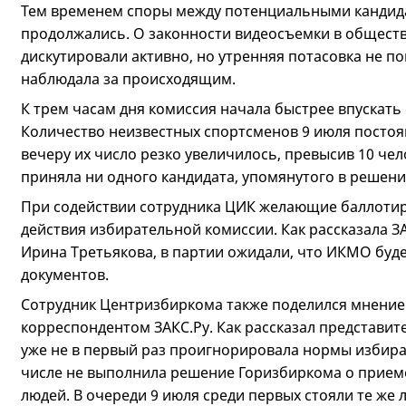
Тем временем споры между потенциальными кандид
продолжались. О законности видеосъемки в общест
дискутировали активно, но утренняя потасовка не п
наблюдала за происходящим.
К трем часам дня комиссия начала быстрее впускать
Количество неизвестных спортсменов 9 июля постоя
вечеру их число резко увеличилось, превысив 10 чело
приняла ни одного кандидата, упомянутого в решен
При содействии сотрудника ЦИК желающие баллотир
действия избирательной комиссии. Как рассказала З
Ирина Третьякова, в партии ожидали, что ИКМО буд
документов.
Сотрудник Центризбиркома также поделился мнением
корреспондентом ЗАКС.Ру. Как рассказал представи
уже не в первый раз проигнорировала нормы избира
числе не выполнила решение Горизбиркома о прием
людей. В очереди 9 июля среди первых стояли те же л