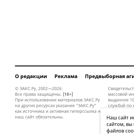
О редакции
Реклама
Предвыборная аг
© ЗАКС.Ру, 2002—2026.
Свидетельст
Все права защищены.
[18+]
массовой и
При использовании материалов ЗАКС.Ру
выданное 10
на других ресурсах указание "ЗАКС.Ру"
службой по 
как источника и активная
гиперссылка
на
информацио
наш сайт обязательны.
коммуникаци
Наш сайт и
сайтом, вы
файлов coo