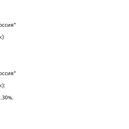
оссия"
к
)
оссия"
к
):
2.30%.