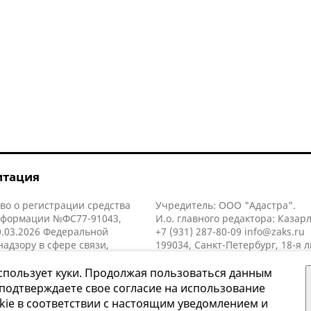
итация
во о регистрации средства
Учредитель: ООО "Адастра".
нформации №ФС77-91043,
И.о. главного редактора: Казар
.03.2026 Федеральной
+7 (931) 287-80-09
info@zaks.ru
надзору в сфере связи,
199034, Санкт-Петербург, 18-я л
нных технологий и массовых
д. 11 литера А, помещ. 3-н, офис
й (Роскомнадзор).
спользует куки. Продолжая пользоваться данным
 подтверждаете свое согласие на использование
kie в соответствии с настоящим уведомлением и