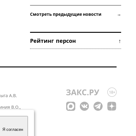
Смотреть предыдущие новости →
Рейтинг персон ↑
лыга А.В.
иния В.О.,
 1
Я согласен