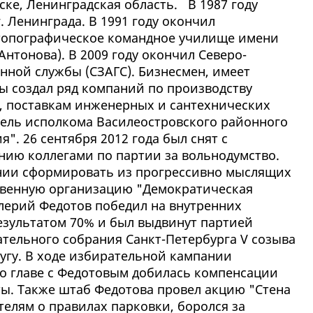
ске, Ленинградская область. В 1987 году
 Ленинграда. В 1991 году окончил
топографическое командное училище имени
Антонова). В 2009 году окончил Северо-
нной службы (СЗАГС). Бизнесмен, имеет
ы создал ряд компаний по производству
, поставкам инженерных и сантехнических
итель исполкома Василеостровского районного
". 26 сентября 2012 года был снят с
нию коллегами по партии за вольнодумство.
нии сформировать из прогрессивно мыслящих
твенную организацию "Демократическая
алерий Федотов победил на внутренних
езультатом 70% и был выдвинут партией
ательного собрания Санкт-Петербурга V созыва
угу. В ходе избирательной кампании
о главе с Федотовым добилась компенсации
ы. Также штаб Федотова провел акцию "Стена
елям о правилах парковки, боролся за