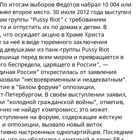
 По итогам выборов Федотов набрал 10 004 или
анял второе место. 30 июля 2012 года выступил
м группы "Pussy Riot" с требованием
та и отпустить их по домам к детям. В
 что осуждает акцию в Храме Христа
е за неё в виде тюремного заключения
 девушками из панк-группы Pussy Riot
мешище перед всем миром и превращается в
о беспредела, царящего в России", —
диная Россия" открестилась от заявления
 назвали "несвоевременным и неадекватным".
астие в "Белом форуме" оппозиции,
т-Петербургом. В своём выступлении заявил,
ии "холодной гражданской войны", отметив,
очно не найдут компромисс, это может
ыступление на форуме, содержащее жёсткую
, и оппозиции, вызвало новый виток
ативно настроенных однопартийцев. Последние
, что он обратился с критикой в адрес ЕР к