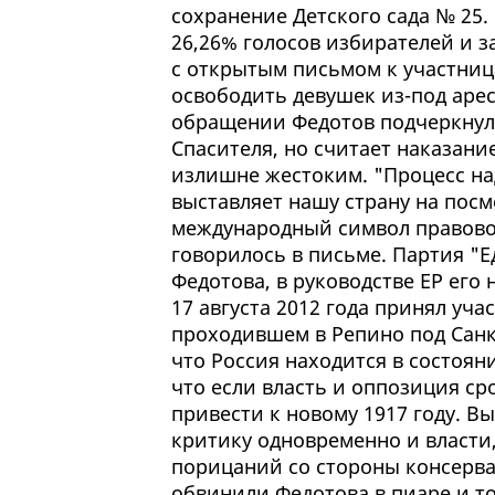
сохранение Детского сада № 25.
26,26% голосов избирателей и з
с открытым письмом к участница
освободить девушек из-под арес
обращении Федотов подчеркнул,
Спасителя, но считает наказани
излишне жестоким. "Процесс над
выставляет нашу страну на пос
международный символ правовог
говорилось в письме. Партия "Е
Федотова, в руководстве ЕР его
17 августа 2012 года принял уч
проходившем в Репино под Санк
что Россия находится в состоян
что если власть и оппозиция ср
привести к новому 1917 году. В
критику одновременно и власти
порицаний со стороны консерв
обвинили Федотова в пиаре и том