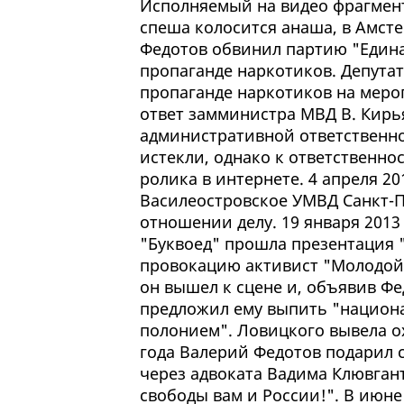
Исполняемый на видео фрагмент
спеша колосится анаша, в Амст
Федотов обвинил партию "Един
пропаганде наркотиков. Депутат
пропаганде наркотиков на меро
ответ замминистра МВД В. Кирья
административной ответственно
истекли, однако к ответственн
ролика в интернете. 4 апреля 20
Василеостровское УМВД Санкт-П
отношении делу. 19 января 2013
"Буквоед" прошла презентация "
провокацию активист "Молодой
он вышел к сцене и, объявив Фе
предложил ему выпить "национ
полонием". Ловицкого вывела ох
года Валерий Федотов подарил 
через адвоката Вадима Клювган
свободы вам и России!". В июне