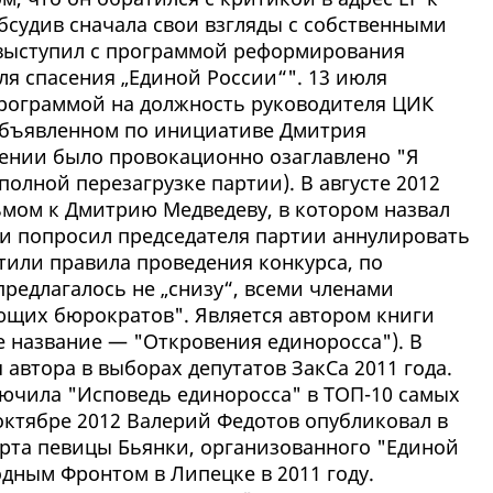
бсудив сначала свои взгляды с собственными
 выступил с программой реформирования
ля спасения „Единой России“". 13 июля
рограммой на должность руководителя ЦИК
объявленном по инициативе Дмитрия
ении было провокационно озаглавлено "Я
полной перезагрузке партии). В августе 2012
ьмом к Дмитрию Медведеву, в котором назвал
и попросил председателя партии аннулировать
тили правила проведения конкурса, по
редлагалось не „снизу“, всеми членами
ующих бюрократов". Является автором книги
е название — "Откровения единоросса"). В
 автора в выборах депутатов ЗакСа 2011 года.
лючила "Исповедь единоросса" в ТОП-10 самых
октябре 2012 Валерий Федотов опубликовал в
ерта певицы Бьянки, организованного "Единой
ным Фронтом в Липецке в 2011 году.