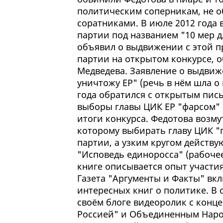
политическим соперникам, не о
соратниками. В июле 2012 года
партии под названием "10 мер д
объявил о выдвижении с этой п
партии на открытом конкурсе, 
Медведева. Заявление о выдвиж
уничтожу ЕР" (речь в нём шла о 
года обратился с открытым пис
выборы главы ЦИК ЕР "фарсом" 
итоги конкурса. Федотова возму
которому выбирать главу ЦИК "п
партии, а узким кругом действ
"Исповедь единоросса" (рабоче
книге описывается опыт участия
Газета "Аргументы и Факты" вк
интересных книг о политике. В 
своём блоге видеоролик с конц
Россией" и Объединенным Народ