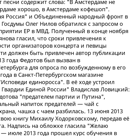
 песни содержит слова: "В Амстердаме не
ердаме хорошо, в Амстердаме кофешоп".
ая Россия" и Объединенный народный фронт в
 Госдумы Олег Нилов обратился с запросом о
приятии ЕР в МВД. Полученный в конце ноября
нова гласил, что сроки привлечения к
сти организаторов концерта и певицы
ости должен быть привлечен автор публикации
13 года Федотов был вызван в
етербурга для опроса по возбужденному в его
 года в Санкт-Петербургском магазине
Исповеди единоросса". В её ходе устроил
 Гвардии Единой России" Владислав Ловицкий:
дотова "предателем партии и Путина",
альный напиток предателей — чай с
рана, чашка с чаем разбилась. 13 июня 2013
свою книгу Михаилу Ходорковскому, передав её
та. Надпись на обложке гласила "Желаю
 — июле 2013 года прошел курс обучения в