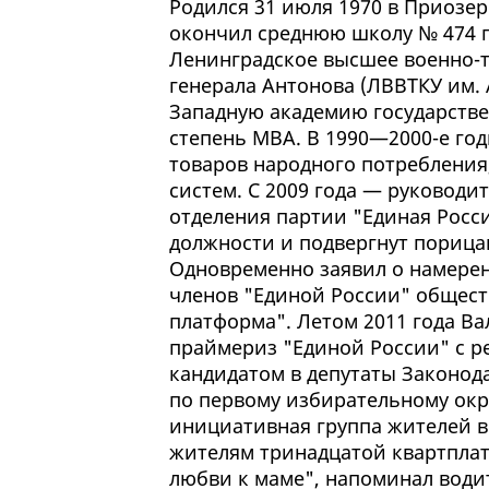
Родился 31 июля 1970 в Приозер
окончил среднюю школу № 474 г.
Ленинградское высшее военно-
генерала Антонова (ЛВВТКУ им. 
Западную академию государстве
степень MBA. В 1990—2000-е год
товаров народного потребления
систем. С 2009 года — руковод
отделения партии "Единая Россия
должности и подвергнут порица
Одновременно заявил о намере
членов "Единой России" общес
платформа". Летом 2011 года В
праймериз "Единой России" с р
кандидатом в депутаты Законод
по первому избирательному окр
инициативная группа жителей в
жителям тринадцатой квартплат
любви к маме", напоминал водит