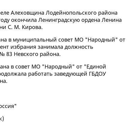
селе Алеховщина Лодейнопольского района
году окончила
Ленинградскую ордена Ленина
и С. М. Кирова.
рана в муниципальный совет МО "Народный" от
мент избрания занимала должность
№ 83 Невского района.
рана в совет МО "Народный" от "Единой
родолжала работать заведующей ГБДОУ
на.
оссия"
к
)