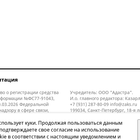
итация
во о регистрации средства
Учредитель: ООО "Адастра".
нформации №ФС77-91043,
И.о. главного редактора: Казар
.03.2026 Федеральной
+7 (931) 287-80-09
info@zaks.ru
надзору в сфере связи,
199034, Санкт-Петербург, 18-я л
нных технологий и массовых
д. 11 литера А, помещ. 3-н, офис
й (Роскомнадзор).
спользует куки. Продолжая пользоваться данным
 подтверждаете свое согласие на использование
kie в соответствии с настоящим уведомлением и