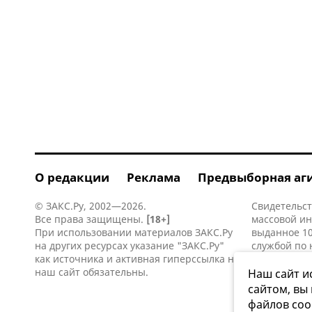
О редакции
Реклама
Предвыборная аг
© ЗАКС.Ру, 2002—2026.
Свидетельст
Все права защищены.
[18+]
массовой и
При использовании материалов ЗАКС.Ру
выданное 10
на других ресурсах указание "ЗАКС.Ру"
службой по 
как источника и активная
гиперссылка
на
информацио
наш сайт обязательны.
коммуникаци
Наш сайт и
сайтом, вы
файлов coo