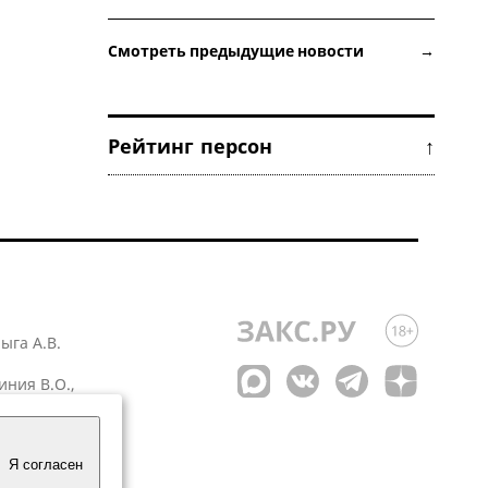
Смотреть предыдущие новости →
Рейтинг персон ↑
лыга А.В.
иния В.О.,
 1
Я согласен