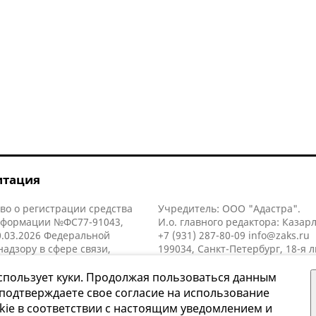
итация
во о регистрации средства
Учредитель: ООО "Адастра".
нформации №ФС77-91043,
И.о. главного редактора: Казар
.03.2026 Федеральной
+7 (931) 287-80-09
info@zaks.ru
надзору в сфере связи,
199034, Санкт-Петербург, 18-я л
нных технологий и массовых
д. 11 литера А, помещ. 3-н, офис
й (Роскомнадзор).
спользует куки. Продолжая пользоваться данным
 подтверждаете свое согласие на использование
kie в соответствии с настоящим уведомлением и