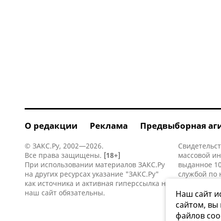
О редакции
Реклама
Предвыборная аг
© ЗАКС.Ру, 2002—2026.
Свидетельст
Все права защищены.
[18+]
массовой и
При использовании материалов ЗАКС.Ру
выданное 10
на других ресурсах указание "ЗАКС.Ру"
службой по 
как источника и активная
гиперссылка
на
информацио
наш сайт обязательны.
коммуникаци
Наш сайт и
сайтом, вы
файлов coo