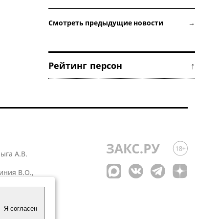
Смотреть предыдущие новости →
Рейтинг персон ↑
лыга А.В.
иния В.О.,
 1
Я согласен