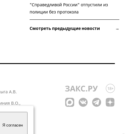
"Справедливой России" отпустили из
полиции без протокола
Смотреть предыдущие новости →
лыга А.В.
иния В.О.,
 1
Я согласен