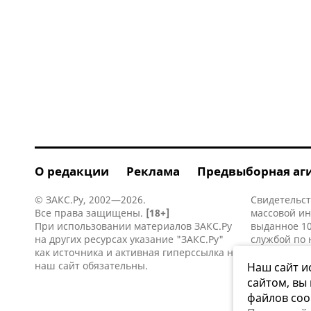
О редакции
Реклама
Предвыборная аг
© ЗАКС.Ру, 2002—2026.
Свидетельст
Все права защищены.
[18+]
массовой и
При использовании материалов ЗАКС.Ру
выданное 10
на других ресурсах указание "ЗАКС.Ру"
службой по 
как источника и активная
гиперссылка
на
информацио
наш сайт обязательны.
коммуникаци
Наш сайт и
сайтом, вы
файлов coo