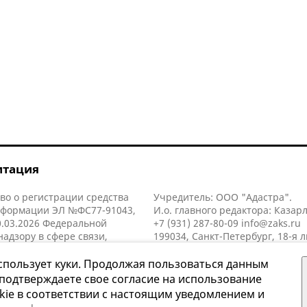
итация
во о регистрации средства
Учредитель: ООО "Адастра".
нформации ЭЛ №ФС77-91043,
И.о. главного редактора: Казар
.03.2026 Федеральной
+7 (931) 287-80-09
info@zaks.ru
надзору в сфере связи,
199034, Санкт-Петербург, 18-я л
нных технологий и массовых
д. 11 литера А, помещ. 3-н, офис
й (Роскомнадзор).
спользует куки. Продолжая пользоваться данным
 подтверждаете свое согласие на использование
kie в соответствии с настоящим уведомлением и