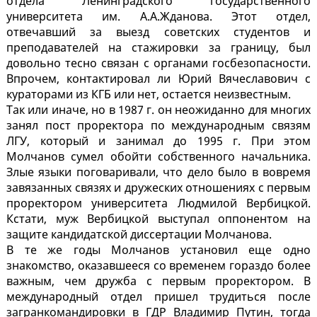
отдела Ленинградского государственного
университета им. А.А.Жданова. Этот отдел,
отвечавший за выезд советских студентов и
преподавателей на стажировки за границу, был
довольно тесно связан с органами госбезопасности.
Впрочем, контактировал ли Юрий Вячеславович с
кураторами из КГБ или нет, остается неизвестным.
Так или иначе, но в 1987 г. он неожиданно для многих
занял пост проректора по международным связям
ЛГУ, который и занимал до 1995 г. При этом
Молчанов сумел обойти собственного начальника.
Злые языки поговаривали, что дело было в вовремя
завязанных связях и дружеских отношениях с первым
проректором университета Людмилой Вербицкой.
Кстати, муж Вербицкой выступал оппонентом на
защите кандидатской диссертации Молчанова.
В те же годы Молчанов установил еще одно
знакомство, оказавшееся со временем гораздо более
важным, чем дружба с первым проректором. В
международный отдел пришел трудиться после
загранкомандировки в ГДР Владимир Путин, тогда