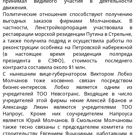
принимал видимого участия в деятельности
движения.
Политические отношения способствуют получению
выгодных заказов фирмами Молчановых. В
частности, Ленстройкорпорация участвовала в
реставрации морской резиденции Путина в Стрельне,
а также получила подряд и осуществила работы по
реконструкции особняка на Петровской набережной
(в настоящее время резиденция полпреда
президента в СЗФО), стоимость последнего
контракта составила около $1 млн.
С нынешним вице-губернатором Виктором Лобко
Молчанов тоже косвенно связан посредством
бизнес-интересов. Лобко является одним из
учредителей ТОО Невсотранс. Входящие в число
учредителей этой фирмы некие Алексей Ефанов и
Александр Лякин являются учредителями ТОО
Напроус. Кроме них соучредителем Напроуса
является Юрий Молчанов. В Смольном Молчановы
также тесно связаны с председателем комитета по
строительству Евгением Яцышиным, работавшим в