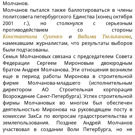
Молчанов.
Молчанов пытался также баллотироваться в члены
политсовета петербургского Единства (конец октября
2001 г.), но столкнулся с серьезным
противодействием со стороны
Константина Сухенко
и
Вадима Тюльпанова
,
намекавшим журналистам, что результаты выборов
были подтасованы.
Семья Молчановых связана с председателем Совета
Федерации Сергеем Мироновым двоюродным
братом Андрея Молчанова. Эти отношения возникли
еще в период работы Миронова в строительной
фирме Молчанова-младшего (исполнительным
директором АО Строительная корпорация
Возрождение Санкт-Петербурга). Успех строительной
фирмы Молчановых во многом был обеспечен
деятельностью Миронова на руководящем посту в
комиссии ЗакСа по вопросам градостроительства и
землепользования. Позднее Андрей Молчанов
участвовал в создании Воли Петербурга, но не