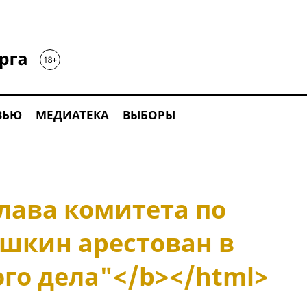
ВЬЮ
МЕДИАТЕКА
ВЫБОРЫ
лава комитета по
ишкин арестован в
го дела"</b></html>