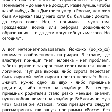
Понимаете – до меня не доходит. Разве лучше, чтобы
какой-нибудь Яша Дмитриев умер в России, чем жил
бы в Америке? Там у него хотя бы был шанс дожить
до седых волос. Нет, я понимаю – чума там,
Гражданская война или реформа дошкольного
образования – тогда дети могут гибнуть массово. Но
сегодня?".
А вот интернет-пользователь Йо-хо-хо (uo_xo_xo)
понимает озабоченность патриарха. В стране, где
властвует принцип "нет человека - нет проблем",
забота церкви о захоронении сирот кажется вполне
логичной. "Тут два выхода: либо сирота перестаёт
быть сиротой, либо сирота просто перестаёт быть.
Значит, нужно одно из двух - либо приёмные
родители, либо место на кладбище. Раз теперь
приёмных родителей стало резко меньше, значит,
нужно побольше мест на кладбище. Всё логично. Ну а
что? Сказал же Астахов: "Указ президента следует
рассматривать как запуск программы «Россия без