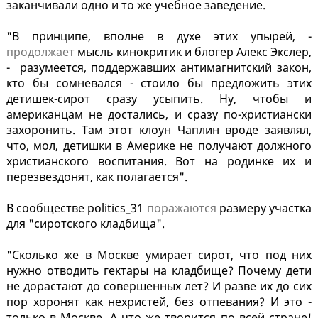
заканчивали одно и то же учебное заведение.
"В принципе, вполне в духе этих упырей, -
продолжает
мысль кинокритик и блогер Алекс Экслер,
- разумеется, поддержавших антимагнитский закон,
кто бы сомневался - стоило бы предложить этих
детишек-сирот сразу усыпить. Ну, чтобы и
американцам не достались, и сразу по-христиански
захоронить. Там этот клоун Чаплин вроде заявлял,
что, мол, детишки в Америке не получают должного
христианского воспитания. Вот на родинке их и
перезвездонят, как полагается".
В сообществе politics_31
поражаются
размеру участка
для "сиротского кладбища".
"Сколько же в Москве умирает сирот, что под них
нужно отводить гектары на кладбище? Почему дети
не дорастают до совершенных лет? И разве их до сих
пор хоронят как нехристей, без отпевания? И это -
только в Москве. А что же творится по всей стране!