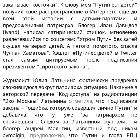
закапывает косточки". К слову, мем "Путин ест детей"
получил свое распространение в Интернете еще до
всей этой истории с детьми-сиротами и
предложениями патриарха. Блогер Иван Давыдов
(ivand) написал сатирический стишок, мгновенно
разлетевшийся по соцсетям: "Утром Путин без затей
скушал четверых детей. А пятого, помятого, спасла
Чулпан Хаматова". Хэштэг #Путинестдетей в Twitter
стал самым цитируемым после подписания
президентом "сиротского закона".
Журналист Юлия Латынина фактически предрекла
сложившуюся вокруг патриарха ситуацию. Накануне в
авторской передаче "Код доступа" на радиостанции
"Эхо Москвы" Латынина
отметила
, что подписание
закона – "ошибка, которую совершил лично Путин" и
добавила, что тут уже "за патриархом не
спрячешься". Следом за Латыниной журналист и
блогер Андрей Мальгин, известный под ником
avmalgin,
предположил
, что Путин и глава РПЦ