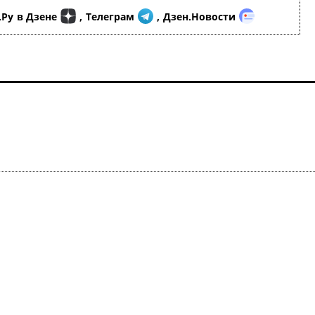
.Ру
в Дзене
,
Телеграм
,
Дзен.Новости