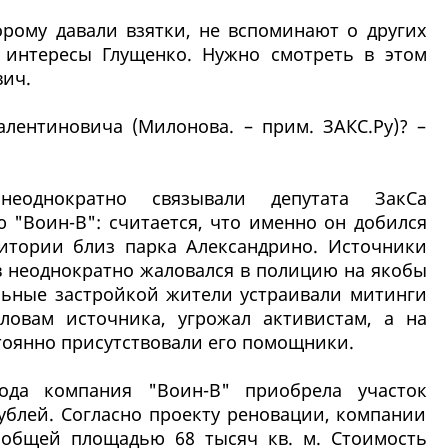
орому давали взятки, не вспоминают о других
 интересы Глущенко. Нужно смотреть в этом
вич.
алентиновича (Милонова. – прим. ЗАКС.Ру)? –
еоднократно связывали депутата ЗакСа
"Воин-В": считается, что именно он добился
итории близ парка Александрино. Источники
в неоднократно жаловался в полицию на якобы
льные застройкой жители устраивали митинги
ловам источника, угрожал активистам, а на
оянно присутствовали его помощники.
ода компания "Воин-В" приобрела участок
рублей. Согласно проекту реновации, компании
 общей площадью 68 тысяч кв. м. Стоимость