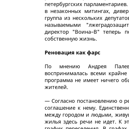
петербургских парламентариев
в незаконных митингах, дивер
группа из нескольких депутатов
называемыми "лжеградозащи
директор "Воина–В" теперь п
собственную жизнь.
Реновация как фарс
По мнению Андрея Палеви
воспринималась всеми крайне 
программа не имеет ничего об
жителей.
— Согласно постановлению о р
соглашение к нему. Единственн
между городом и людьми, живу
жилья здесь речи не идет. К э
график переселения. В графах