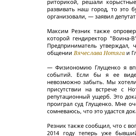
риторикой, решали корыстные
развивать наш город, то это б
организовали, — заявил депутат
Максим Резник также опровер
которой гендиректор "Воина-В
Предприниматель утверждал, 
общении
Вячеслава Нотяга
и Г
— Физиономию Глущенко я впе
событий. Если бы я ее вид
невозможно забыть. Мы хотели
присутствии на встрече с Но
репутационный ущерб. Это док
проиграл суд Глущенко. Мне оч
сомневаюсь, что это удастся док
Резник также сообщил, что с во
2014 году теперь уже бывши