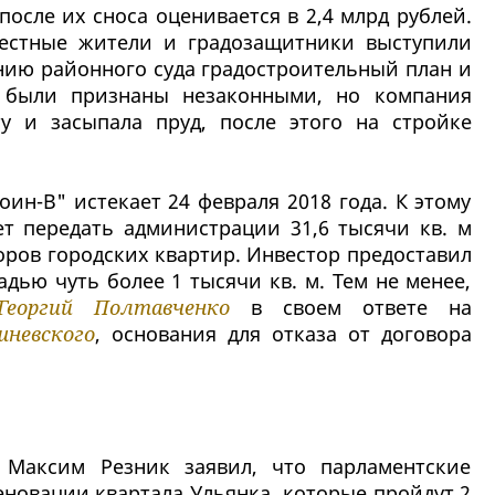
осле их сноса оценивается в 2,4 млрд рублей.
естные жители и градозащитники выступили
нию районного суда градостроительный план и
о были признаны незаконными, но компания
у и засыпала пруд, после этого на стройке
ин-В" истекает 24 февраля 2018 года. К этому
т передать администрации 31,6 тысячи кв. м
оров городских квартир. Инвестор предоставил
дью чуть более 1 тысячи кв. м. Тем не менее,
Георгий Полтавченко
в своем ответе на
шневского
, основания для отказа от договора
а Максим Резник заявил, что парламентские
еновации квартала Ульянка, которые пройдут 2