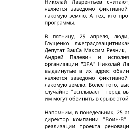
Николай Лаврентьев считают
является заведомо фиктивно
лакомую землю. А тех, кто про
программы.
В пятницу, 29 апреля, люди
Глущенко лжеградозащитника
Депутат ЗакСа Максим Резник
Андрей Палевич и исполня
организации "ЭРА" Николай Ла
выдвинутые в их адрес обви
является заведомо фиктивно
лакомую землю. Более того, вы
случайно "всплывает" перед в
им могут обвинить в срыве это
Напомним, в понедельник, 25 а
директор компании "Воин-В"
реализации проекта реновац