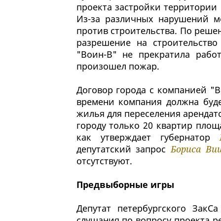
проекта застройки территории п
Из-за различных нарушений м
против строительства. По реше
разрешение на строительств
"Воин-В" не прекратила работ
произошел пожар.
Договор города с компанией "Во
времени компания должна буде
жилья для переселения арендат
городу только 20 квартир площа
как утверждает губернатор
депутатский запрос
Бориса Ви
отсутствуют.
Предвыборные игры
Депутат петербургского ЗакС
слушания по вопросу проекта р