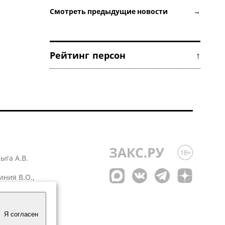
Смотреть предыдущие новости →
Рейтинг персон ↑
лыга А.В.
иния В.О.,
 1
Я согласен