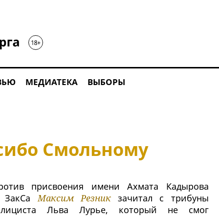
ВЬЮ
МЕДИАТЕКА
ВЫБОРЫ
асибо Смольному
ротив присвоения имени Ахмата Кадырова
ат ЗакСа
Максим Резник
зачитал с трибуны
лициста Льва Лурье, который не смог