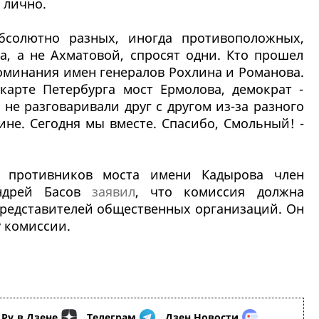
 лично.
бсолютно разных, иногда противоположных,
а, а не Ахматовой, спросят одни. Кто прошел
оминания имен генералов Рохлина и Романова.
карте Петербурга мост Ермолова, демократ -
не разговаривали друг с другом из-за разного
не. Сегодня мы вместе. Спасибо, Смольный! -
 противников моста имени Кадырова член
ндрей Басов
заявил
, что комиссия должна
 представителей общественных организаций. Он
у комиссии.
.Ру
в Дзене
,
Телеграм
,
Дзен.Новости