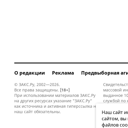
О редакции
Реклама
Предвыборная аг
© ЗАКС.Ру, 2002—2026.
Свидетельст
Все права защищены.
[18+]
массовой и
При использовании материалов ЗАКС.Ру
выданное 10
на других ресурсах указание "ЗАКС.Ру"
службой по 
как источника и активная
гиперссылка
на
информацио
наш сайт обязательны.
коммуникаци
Наш сайт и
сайтом, вы
файлов coo