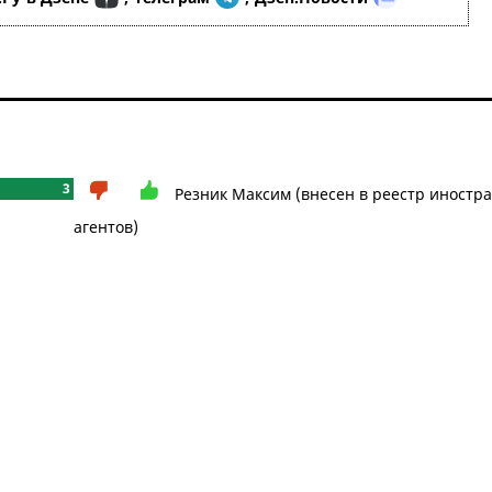
3
Резник Максим (внесен в реестр иностр
агентов)