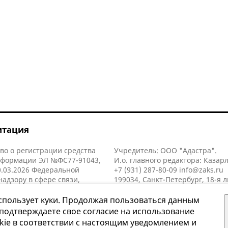
итация
во о регистрации средства
Учредитель: ООО "Адастра".
нформации ЭЛ №ФС77-91043,
И.о. главного редактора: Казар
.03.2026 Федеральной
+7 (931) 287-80-09
info@zaks.ru
надзору в сфере связи,
199034, Санкт-Петербург, 18-я л
нных технологий и массовых
д. 11 литера А, помещ. 3-н, офис
й (Роскомнадзор).
спользует куки. Продолжая пользоваться данным
 подтверждаете свое согласие на использование
kie в соответствии с настоящим уведомлением и