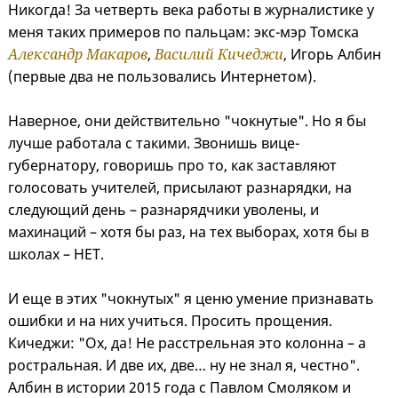
Никогда! За четверть века работы в журналистике у
меня таких примеров по пальцам: экс-мэр Томска
Александр Макаров
,
Василий Кичеджи
, Игорь Албин
(первые два не пользовались Интернетом).
Наверное, они действительно "чокнутые". Но я бы
лучше работала с такими. Звонишь вице-
губернатору, говоришь про то, как заставляют
голосовать учителей, присылают разнарядки, на
следующий день – разнарядчики уволены, и
махинаций – хотя бы раз, на тех выборах, хотя бы в
школах – НЕТ.
И еще в этих "чокнутых" я ценю умение признавать
ошибки и на них учиться. Просить прощения.
Кичеджи: "Ох, да! Не расстрельная это колонна – а
ростральная. И две их, две… ну не знал я, честно".
Албин в истории 2015 года с Павлом Смоляком и