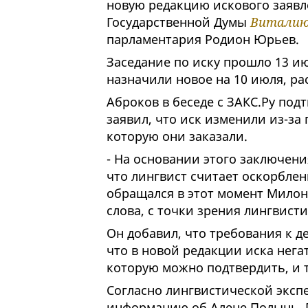
новую редакцию искового заявле
Государственной Думы
Виталию
парламентария Родион Юрьев.
Заседание по иску прошло 13 ию
назначили новое на 10 июля, ра
Аброков в беседе с ЗАКС.Ру под
заявил, что иск изменили из-за
которую они заказали.
- На основании этого заключени
что лингвист считает оскорблени
обращался в этот момент Милоно
слова, с точки зрения лингвисти
Он добавил, что требования к д
что в новой редакции иска нега
которую можно подтвердить, и т
Согласно лингвистической экспе
информацию об Алене Полынь. По