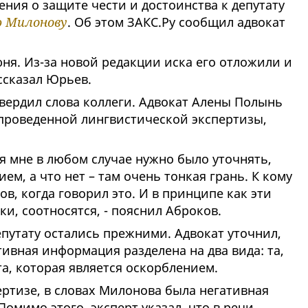
ния о защите чести и достоинства к депутату
 Милонову
. Об этом ЗАКС.Ру сообщил адвокат
ня. Из-за новой редакции иска его отложили и
ссказал Юрьев.
твердил слова коллеги. Адвокат Алены Полынь
 проведенной лингвистической экспертизы,
я мне в любом случае нужно было уточнять,
ем, а что нет – там очень тонкая грань. К кому
в, когда говорил это. И в принципе как эти
ки, соотносятся, - пояснил Аброков.
епутату остались прежними. Адвокат уточнил,
тивная информация разделена на два вида: та,
а, которая является оскорблением.
ртизе, в словах Милонова была негативная
мимо этого, эксперт указал, что в речи