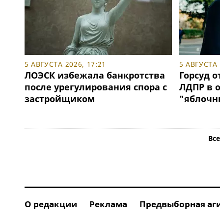
5 АВГУСТА 2026, 17:21
5 АВГУСТА 
ЛОЭСК избежала банкротства
Горсуд о
после урегулирования спора с
ЛДПР в 
застройщиком
"яблочн
Вс
О редакции
Реклама
Предвыборная аг