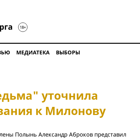
ВЬЮ
МЕДИАТЕКА
ВЫБОРЫ
едьма" уточнила
вания к Милонову
лены Полынь Александр Аброков представил