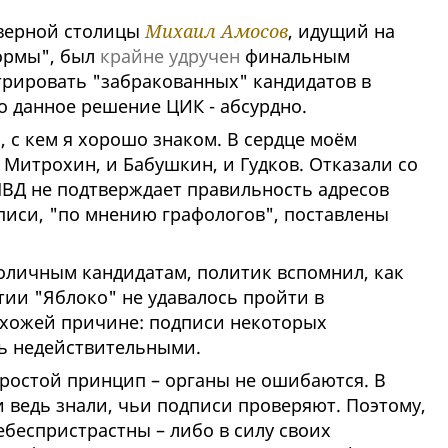
еверной столицы
Михаил Амосов
, идущий на
ормы", был
крайне удручен
финальным
рировать "забракованных" кандидатов в
о данное решение ЦИК - абсурдно.
, с кем я хорошо знаком. В сердце моём
 Митрохин, и Бабушкин, и Гудков. Отказали со
МВД не подтверждает правильность адресов
дписи, "по мнению графологов", поставлены
толичным кандидатам, политик вспомнил, как
тии "Яблоко" не удавалось пройти в
схожей причине: подписи некоторых
ь недействительными.
простой принцип – органы не ошибаются. В
и ведь знали, чьи подписи проверяют. Поэтому,
беспристрастны – либо в силу своих