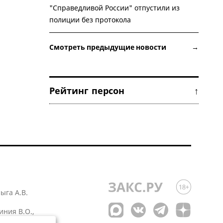
"Справедливой России" отпустили из
полиции без протокола
Смотреть предыдущие новости →
Рейтинг персон ↑
лыга А.В.
иния В.О.,
 1