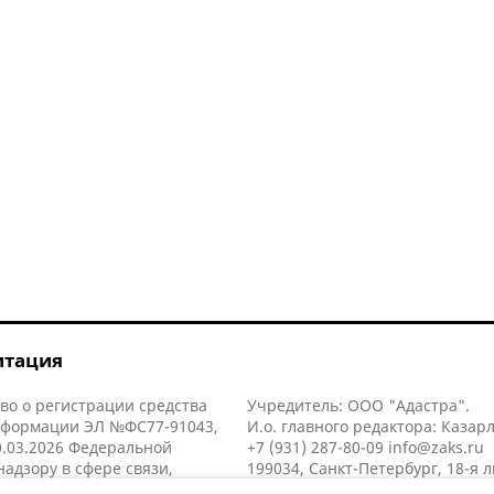
итация
во о регистрации средства
Учредитель: ООО "Адастра".
нформации ЭЛ №ФС77-91043,
И.о. главного редактора: Казар
.03.2026 Федеральной
+7 (931) 287-80-09
info@zaks.ru
надзору в сфере связи,
199034, Санкт-Петербург, 18-я л
нных технологий и массовых
д. 11 литера А, помещ. 3-н, офис