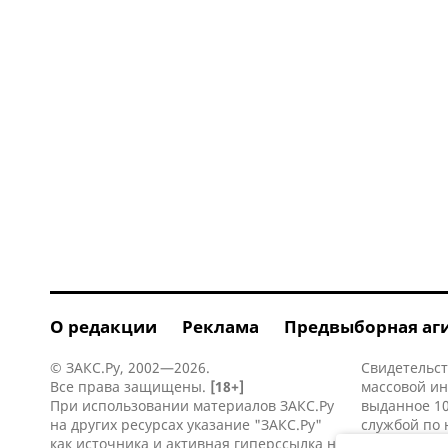
О редакции
Реклама
Предвыборная аг
© ЗАКС.Ру, 2002—2026.
Свидетельст
Все права защищены.
[18+]
массовой и
При использовании материалов ЗАКС.Ру
выданное 10
на других ресурсах указание "ЗАКС.Ру"
службой по 
как источника и активная
гиперссылка
на
информацио