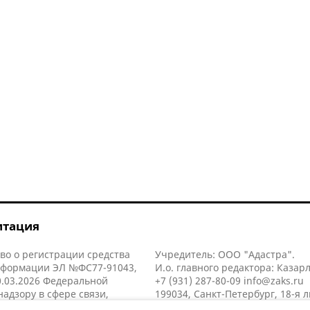
итация
во о регистрации средства
Учредитель: ООО "Адастра".
нформации ЭЛ №ФС77-91043,
И.о. главного редактора: Казар
.03.2026 Федеральной
+7 (931) 287-80-09
info@zaks.ru
надзору в сфере связи,
199034, Санкт-Петербург, 18-я л
нных технологий и массовых
д. 11 литера А, помещ. 3-н, офис