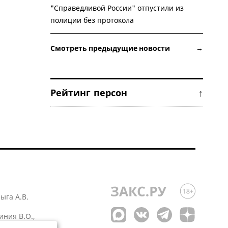
"Справедливой России" отпустили из
полиции без протокола
Смотреть предыдущие новости →
Рейтинг персон ↑
лыга А.В.
иния В.О.,
 1