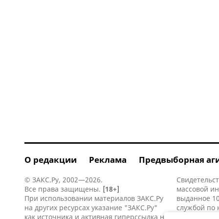
О редакции
Реклама
Предвыборная аг
© ЗАКС.Ру, 2002—2026.
Свидетельст
Все права защищены.
[18+]
массовой и
При использовании материалов ЗАКС.Ру
выданное 10
на других ресурсах указание "ЗАКС.Ру"
службой по 
как источника и активная
гиперссылка
на
информацио