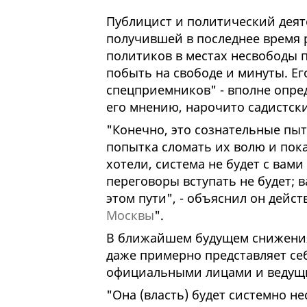
Публицист и политический дея
получившей в последнее время 
политиков в местах несвободы п
побыть на свободе и минуты. Ег
спецприемников" - вполне опред
его мнению, нарочито садистски
"Конечно, это сознательные пыт
попытка сломать их волю и пока
хотели, система не будет с вами
переговоры вступать не будет; в
этом пути", - объяснил он дей
Москвы
".
В ближайшем будущем снижения
даже примерно представляет себ
официальными лицами и ведущи
"Она (власть) будет системно н