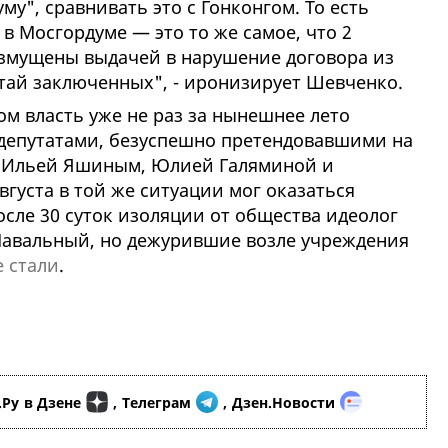
у", сравнивать это с Гонконгом. То есть
 в Мосгордуме — это то же самое, что 2
змущены выдачей в нарушение договора из
тай заключенных", - иронизирует Шевченко.
м власть уже не раз за нынешнее лето
депутатами, безуспешно претендовавшими на
- Ильей Яшиным, Юлией Галяминой и
вгуста в той же ситуации мог оказаться
ле 30 суток изоляции от общества идеолог
Навальный, но дежурившие возле учреждения
е стали
.
.Ру
в Дзене
,
Телеграм
,
Дзен.Новости