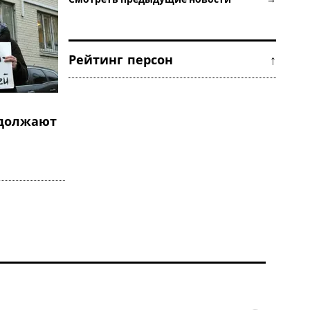
Рейтинг персон ↑
должают