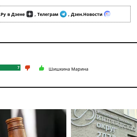
.Ру
в Дзене
,
Телеграм
,
Дзен.Новости
7
Шишкина Марина