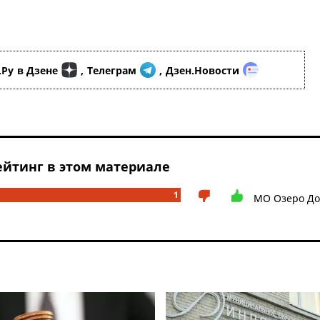
.Ру
в Дзене
,
Телеграм
,
Дзен.Новости
йтинг в этом материале
1
МО Озеро До