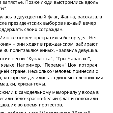
на запястье. Позже люди выстроились вдоль
ти".
улась в двухцветный флаг, Жанна, рассказала
осле президентских выборов каждый вечер
поддержать своих сограждан.
 Минске скорее прекратился беспредел. Нет
конам – они ходят в гражданском, забирают
же 80 политзаключенных, - заявила девушка.
ские песни "Купалiнка", "Тры Чарапахi",
 языке. Например, "Перемен" Цоя, которая
дней стране. Несколько человек принесли с
ай, которыми делились с единомышленниками.
омашки, хризантемы.
ожили к самодельному мемориалу у входа в
весили бело-красно-белый флаг и положили
давших во время протестов.