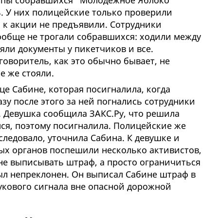
уппы собравшихся "Молодежное Яблоко"
. У них полицейские только проверили
 к акции не предъявили. Сотрудники
обще не трогали собравшихся: ходили между
яли документы у пикетчиков и все.
оворитель, как это обычно бывает, не
се же стояли.
е Сабине, которая посигналила, когда
зу после этого за ней погнались сотрудники
. Девушка сообщила ЗАКС.Ру, что решила
я, поэтому посигналила. Полицейские же
 следовало, уточнила Сабина. К девушке и
х органов поспешили несколько активистов,
не выписывать штраф, а просто ограничиться
л непреклонен. Он выписал Сабине штраф в
укового сигнала вне опасной дорожной