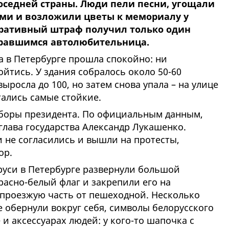
оседней страны. Люди пели песни, угощали
ами и возложили цветы к мемориалу у
тративный штраф получил только один
бравшимся автолюбительница.
а в Петербурге прошла спокойно: ни
йтись. У здания собралось около 50-60
ыросла до 100, но затем снова упала – на улице
ались самые стойкие.
ыборы президента. По официальным данным,
глава государства Александр Лукашенко.
 не согласились и вышли на протесты,
ор.
руси в Петербурге развернули большой
расно-белый флаг и закрепили его на
проезжую часть от пешеходной. Несколько
 обернули вокруг себя, символы белорусского
 и аксессуарах людей: у кого-то шапочка с