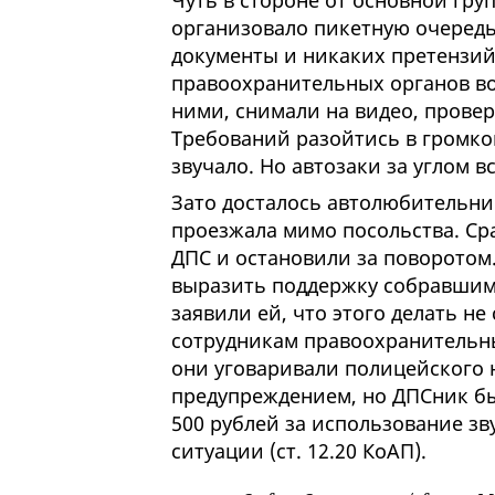
Чуть в стороне от основной гр
организовало пикетную очередь
документы и никаких претензий
правоохранительных органов во
ними, снимали на видео, провер
Требований разойтись в громког
звучало. Но автозаки за углом в
Зато досталось автолюбительниц
проезжала мимо посольства. Сра
ДПС и остановили за поворотом
выразить поддержку собравшимс
заявили ей, что этого делать не
сотрудникам правоохранительны
они уговаривали полицейского 
предупреждением, но ДПСник бы
500 рублей за использование зв
ситуации (ст. 12.20 КоАП).