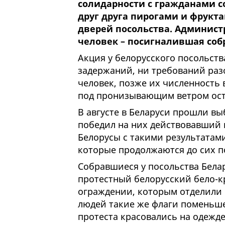
солидарности с гражданами с
друг друга пирогами и фрукт
дверей посольства. Админис
человек – посигналившая со
Акция у белорусского посольств
задержаний, ни требований разо
человек, позже их численность в
под пронизывающим ветром ост
В августе в Беларуси прошли в
победил на них действовавший 
Белорусы с такими результатами
которые продолжаются до сих п
Собравшиеся у посольства Бела
протестный белорусский бело-к
ограждении, которым отделили 
людей такие же флаги поменьше
протеста красовались на одежде