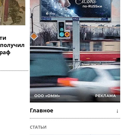
ти
 получил
траф
Главное ↓
СТАТЬИ