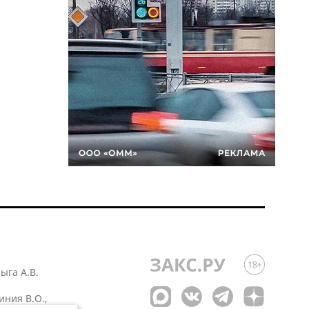
лыга А.В.
иния В.О.,