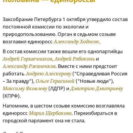
Заксобрание Петербурга 1 октября утвердило состав
постоянной комиссии по экологии и
природопользованию. Орган в седьмом созыве
возглавил единоросс
Александр Ходосок
.
В состав комиссии также вошли его однопартийцы
Андрей Горшечников
,
Андрей Рябоконь
и
Александр Ржаненков
. Вместе с ними предстоит
работать
Андрею Алескерову
("Справедливая Россия
– За правду"),
Ольге Герасиной
("Новые люди"),
Максиму Яковлеву
(ЛДПР) и
Дмитрию Дмитриеву
(КПРФ).
Напомним, в шестом созыве комиссию возглавляла
единоросс
Мария Щербакова
. Переизбираться в
городской парламент она не стала.