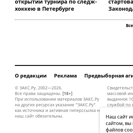
открытии турнира по следж-
стартов
хоккею в Петербурге
Законод
Вс
О редакции
Реклама
Предвыборная аг
© ЗАКС.Ру, 2002—2026.
Свидетельст
Все права защищены.
[18+]
массовой и
При использовании материалов ЗАКС.Ру
выданное 10
на других ресурсах указание "ЗАКС.Ру"
службой по 
как источника и активная
гиперссылка
на
информацио
наш сайт обязательны.
коммуникаци
Наш сайт и
сайтом, вы
файлов coo