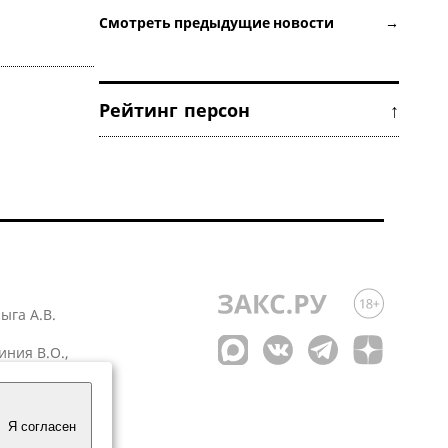
Смотреть предыдущие новости →
Рейтинг персон ↑
лыга А.В.
иния В.О.,
 1
Я согласен