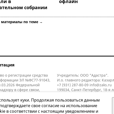
али в
офлайн
ательном собрании
е материалы по теме →
итация
во о регистрации средства
Учредитель: ООО "Адастра".
нформации ЭЛ №ФС77-91043,
И.о. главного редактора: Казар
.03.2026 Федеральной
+7 (931) 287-80-09
info@zaks.ru
надзору в сфере связи,
199034, Санкт-Петербург, 18-я л
нных технологий и массовых
д. 11 литера А, помещ. 3-н, офис
й (Роскомнадзор).
спользует куки. Продолжая пользоваться данным
 подтверждаете свое согласие на использование
kie в соответствии с настоящим уведомлением и