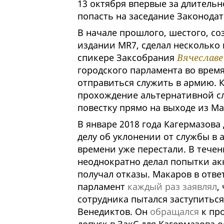
13 октября впервые за длитель
попасть на заседание Законодат
В начале прошлого, шестого, со
издании MR7, сделал несколько 
спикере Заксобрания
Вячеславе
городского парламента во врем
отправиться служить в армию. К
прохождение альтернативной сл
повестку прямо на выходе из М
В январе 2018 года Кагермазова
делу об уклонении от службы в а
времени уже перестали. В тече
неоднократно делал попытки ак
получал отказы. Макаров в отве
парламент
каждый раз заявлял
,
сотрудника пытался заступитьс
Венедиктов. Он
обращался
к пр