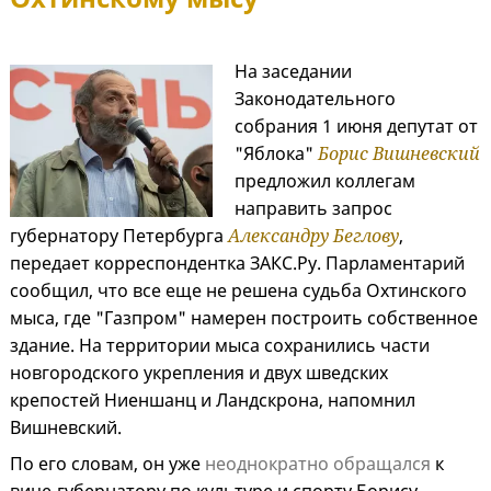
На заседании
Законодательного
собрания 1 июня депутат от
"Яблока"
Борис Вишневский
предложил коллегам
направить запрос
губернатору Петербурга
Александру Беглову
,
передает корреспондентка ЗАКС.Ру. Парламентарий
сообщил, что все еще не решена судьба Охтинского
мыса, где "Газпром" намерен построить собственное
здание. На территории мыса сохранились части
новгородского укрепления и двух шведских
крепостей Ниеншанц и Ландскрона, напомнил
Вишневский.
По его словам, он уже
неоднократно обращался
к