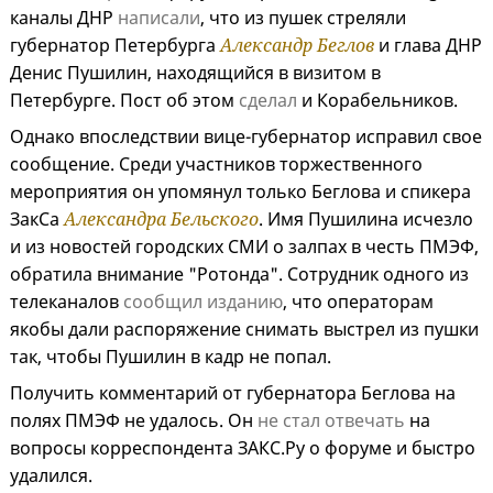
каналы ДНР
написали
, что из пушек стреляли
губернатор Петербурга
Александр Беглов
и глава ДНР
Денис Пушилин, находящийся в визитом в
Петербурге. Пост об этом
сделал
и Корабельников.
Однако впоследствии вице-губернатор исправил свое
сообщение. Среди участников торжественного
мероприятия он упомянул только Беглова и спикера
ЗакСа
Александра Бельского
. Имя Пушилина исчезло
и из новостей городских СМИ о залпах в честь ПМЭФ,
обратила внимание "Ротонда". Сотрудник одного из
телеканалов
сообщил изданию
, что операторам
якобы дали распоряжение снимать выстрел из пушки
так, чтобы Пушилин в кадр не попал.
Получить комментарий от губернатора Беглова на
полях ПМЭФ не удалось. Он
не стал отвечать
на
вопросы корреспондента ЗАКС.Ру о форуме и быстро
удалился.