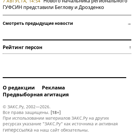
Нового начальника регионального
7 АВГУСТА, 14:54
ГУФСИН представили Беглову и Дрозденко
Смотреть предыдущие новости →
Рейтинг персон ↑
О редакции
Реклама
Предвыборная агитация
© ЗАКС.Ру, 2002—2026.
Все права защищены.
[18+]
При использовании материалов ЗАКС.Ру на других
ресурсах указание "ЗАКС.Ру" как источника и активная
гиперссылка
на наш сайт обязательны.