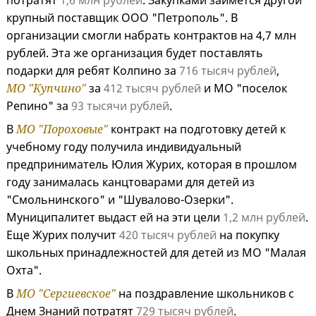
потратят
1,6 млн рублей
. Закупками займется другой
крупный поставщик ООО "Петрополь". В
организации смогли набрать контрактов на 4,7 млн
рублей. Эта же организация будет поставлять
подарки для ребят Колпино за
716 тысяч рублей
,
МО "Купчино"
за
412 тысяч рублей
и МО "поселок
Репино" за
93 тысячи рублей
.
В
МО "Пороховые"
контракт на подготовку детей к
учебному году получила индивидуальный
предприниматель Юлия Журих, которая в прошлом
году занималась канцтоварами для детей из
"Смольнинского" и "Шувалово-Озерки".
Муниципалитет выдаст ей на эти цели
1,2 млн рублей
.
Еще Журих получит
420 тысяч рублей
на покупку
школьных принадлежностей для детей из МО "Малая
Охта".
В
МО "Сергиевское"
на поздравление школьников с
Днем Знаний потратят
729 тысяч рублей
.