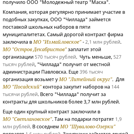
получило ООО "Молодежный театр "Маска".
Компания, которая регулярно принимает участие в
подобных закупках, ООО "Чиллада" займется
поставкой школьных наборов в пяти
муниципалитетах. Самый дорогой контракт фирма
заключила в
МО "Измайловское"
-
2,1 млн рублей
.
МО "Остров Декабристов"
заплатит этой
организации
570 тысяч рублей
. Чуть меньше,
527
тысяч рублей
, "Чиллада" получит от местной
администрации Павловска. Еще
396 тысяч
организация возьмет у
МО "Литейный округ"
. Для
МО "Посадский"
контора закупит наборов на
144
тысячи рублей
. Всего "Чиллада" получит за
контракты для школьников более 3,7 млн рублей.
Еще один крупный контракт заключили в
МО "Светлановское"
. Там на подарки потратят
1,9
млн рублей
. В соседнем
МО "Шувалово-Озерки"