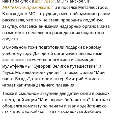
найти закупок в
МО "№15"
, МО "Ланское", в
МО "Южно-Приморский"
и в поселке Металлострой.
В последнем МО сотрудница местной администрации
рассказала, что там не стали проводить подобную
закупку, опасаясь внимания надзорных органов из-за
возможного нецелевого расходования бюджетных
средств.
В Смольном тоже подготовили подарки к новому
учебному году. Для детей организуют бесплатные
кинопоказы
отечественного кино и анимации:
мультфильмы "Суворов: Великое путешествие" и
"Бука. Моё любимое чудище", а также фильм "Мой
папа - Вождь", в котором актер Дмитрий Нагиев
играет капитана дальнего плавания.
Также в Смольном закупили для детей книги в рамках
ежегодной акции "Моя первая библиотека". Контракт
обошелся комитету по печати и взаимодействию со
СМИ в 39 млн рублей. ООО "Подольская фабрика