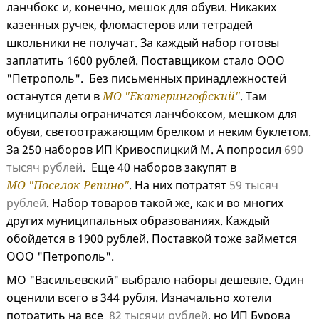
ланчбокс и, конечно, мешок для обуви. Никаких
казенных ручек, фломастеров или тетрадей
школьники не получат. За каждый набор готовы
заплатить 1600 рублей. Поставщиком стало ООО
"Петрополь". Без письменных принадлежностей
останутся дети в
МО "Екатерингофский"
. Там
муниципалы ограничатся ланчбоксом, мешком для
обуви, светоотражающим брелком и неким буклетом.
За 250 наборов ИП Кривоспицкий М. А попросил
690
тысяч рублей
. Еще 40 наборов закупят в
МО "Поселок Репино"
. На них потратят
59 тысяч
рублей
. Набор товаров такой же, как и во многих
других муниципальных образованиях. Каждый
обойдется в 1900 рублей. Поставкой тоже займется
ООО "Петрополь".
МО "Васильевский" выбрало наборы дешевле. Один
оценили всего в 344 рубля. Изначально хотели
потратить на все
82 тысячи рублей
, но ИП Бурова