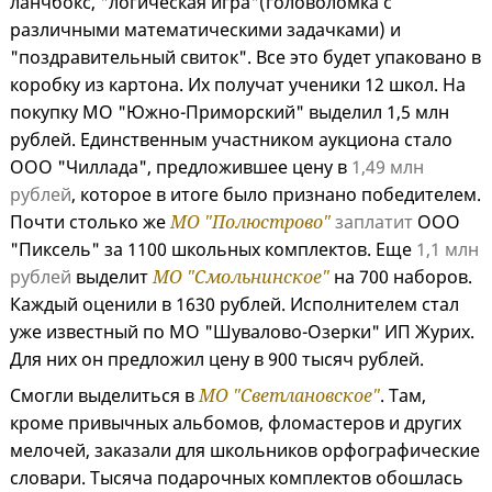
ланчбокс, "логическая игра"(головоломка с
различными математическими задачками) и
"поздравительный свиток". Все это будет упаковано в
коробку из картона. Их получат ученики 12 школ. На
покупку МО "Южно-Приморский" выделил 1,5 млн
рублей. Единственным участником аукциона стало
ООО "Чиллада", предложившее цену в
1,49 млн
рублей
, которое в итоге было признано победителем.
Почти столько же
МО "Полюстрово"
заплатит
ООО
"Пиксель" за 1100 школьных комплектов. Еще
1,1 млн
рублей
выделит
МО "Смольнинское"
на 700 наборов.
Каждый оценили в 1630 рублей. Исполнителем стал
уже известный по МО "Шувалово-Озерки" ИП Журих.
Для них он предложил цену в 900 тысяч рублей.
Смогли выделиться в
МО "Светлановское"
. Там,
кроме привычных альбомов, фломастеров и других
мелочей, заказали для школьников орфографические
словари. Тысяча подарочных комплектов обошлась