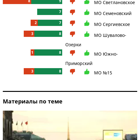
8
9
МО Светлановское
7
МО Семеновский
2
7
МО Сергиевское
3
8
МО Шувалово-
Озерки
1
8
МО Южно-
Приморский
3
8
МО №15
Материалы по теме