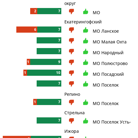
округ
2
7
МО
Екатерингофский
6
7
МО Ланское
7
МО Малая Охта
7
МО Народный
1
9
МО Полюстрово
1
10
МО Посадский
7
МО Поселок
Репино
1
7
МО Поселок
Стрельна
7
МО Поселок Усть-
Ижора