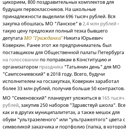
цикорием, 800 поздравительных комплектов для
будущих первоклассников. На школьные
принадлежности выделили 696 тысяч рублей. Вся
закупка обошлась МО "Ланское" в
2,4 млн рублей
-
такую цену предложил полный тезка бывшего
депутата
МО "Гражданка"
Никита Юрьевич
Коверкин. Ранее этот же предприниматель был
поставщиком для Общественной палаты Петербурга
на голосовании
по поправкам в Конституцию и
организатором
праздника
"Татьянин день" для МО
"Сампсониевский" в 2018 году. Всего, будучи
исполнителем на госзакупках, Коверкин заработал
более 33 млн рублей, получив больше 50 контрактов.
МО "Семеновский" планирует уложиться в
165 тысяч
рублей
, закупив 250 наборов "Здравствуй школа". Все
как и в других муниципалитетах, а также мешок для
обуви "ультразеленого" или "ультражелтого" цвета с
символикой заказчика и портфолио (папка, в которой