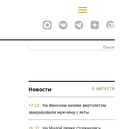
Новости
8 АВГУСТА
17:22
На Финском заливе вертолетом
эвакуировали мужчину с яхты
16:32
На Малой Невке столкнулись