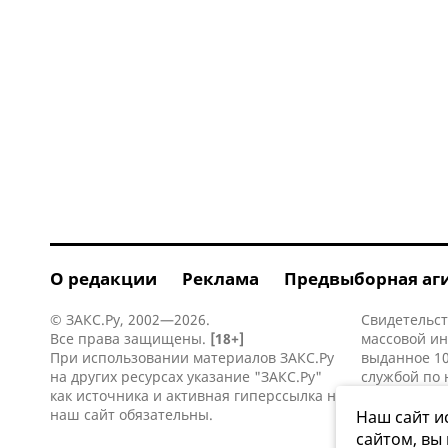
О редакции
Реклама
Предвыборная аг
© ЗАКС.Ру, 2002—2026.
Свидетельст
Все права защищены.
[18+]
массовой и
При использовании материалов ЗАКС.Ру
выданное 10
на других ресурсах указание "ЗАКС.Ру"
службой по 
как источника и активная
гиперссылка
на
информацио
наш сайт обязательны.
коммуникаци
Наш сайт и
сайтом, вы