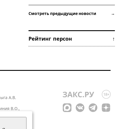
Смотреть предыдущие новости →
Рейтинг персон ↑
лыга А.В.
иния В.О.,
 1