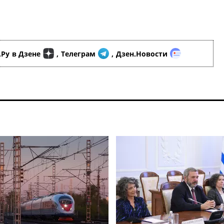
.Ру
в Дзене
,
Телеграм
,
Дзен.Новости