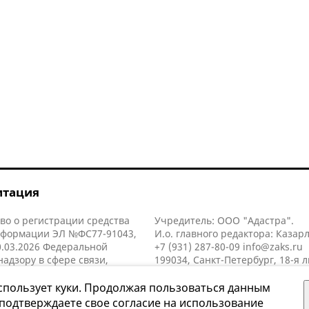
итация
во о регистрации средства
Учредитель: ООО "Адастра".
нформации ЭЛ №ФС77-91043,
И.о. главного редактора: Казар
.03.2026 Федеральной
+7 (931) 287-80-09
info@zaks.ru
надзору в сфере связи,
199034, Санкт-Петербург, 18-я л
нных технологий и массовых
д. 11 литера А, помещ. 3-н, офис
й (Роскомнадзор).
спользует куки. Продолжая пользоваться данным
 подтверждаете свое согласие на использование