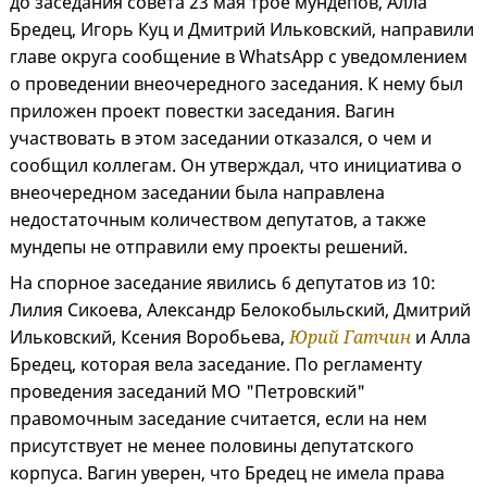
до заседания совета 23 мая трое мундепов, Алла
Бредец, Игорь Куц и Дмитрий Ильковский, направили
главе округа сообщение в WhatsApp с уведомлением
о проведении внеочередного заседания. К нему был
приложен проект повестки заседания. Вагин
участвовать в этом заседании отказался, о чем и
сообщил коллегам. Он утверждал, что инициатива о
внеочередном заседании была направлена
недостаточным количеством депутатов, а также
мундепы не отправили ему проекты решений.
На спорное заседание явились 6 депутатов из 10:
Лилия Сикоева, Александр Белокобыльский, Дмитрий
Ильковский, Ксения Воробьева,
Юрий Гатчин
и Алла
Бредец, которая вела заседание. По регламенту
проведения заседаний МО "Петровский"
правомочным заседание считается, если на нем
присутствует не менее половины депутатского
корпуса. Вагин уверен, что Бредец не имела права