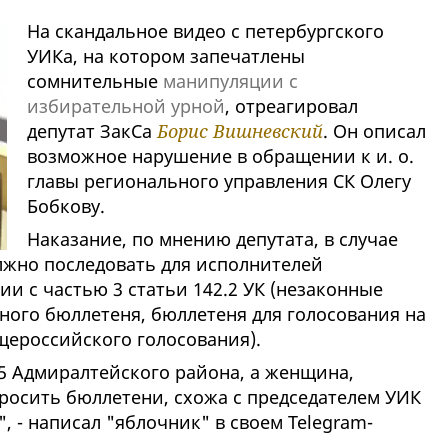
На скандальное видео с петербургского
УИКа, на котором запечатлены
сомнительные
манипуляции с
избирательной урной
, отреагировал
депутат ЗакСа
Борис Вишневский
. Он описал
возможное нарушение в обращении к и. о.
главы регионального управления СК Олегу
Бобкову.
Наказание, по мнению депутата, в случае
жно последовать для исполнителей
ии с частью 3 статьи 142.2 УК (незаконные
ного бюллетеня, бюллетеня для голосования на
щероссийского голосования).
 5 Адмиралтейского района, а женщина,
бросить бюллетени, схожа с председателем УИК
, - написал "яблочник" в своем Telegram-