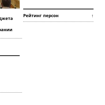
Рейтинг персон ↑
джета
рании