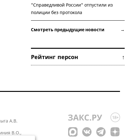
"Справедливой России" отпустили из
полиции без протокола
Смотреть предыдущие новости →
Рейтинг персон ↑
лыга А.В.
иния В.О.,
 1