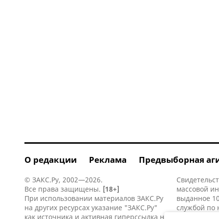
О редакции
Реклама
Предвыборная аг
© ЗАКС.Ру, 2002—2026.
Свидетельст
Все права защищены.
[18+]
массовой и
При использовании материалов ЗАКС.Ру
выданное 10
на других ресурсах указание "ЗАКС.Ру"
службой по 
как источника и активная
гиперссылка
на
информацио