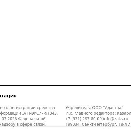
итация
во о регистрации средства
Учредитель: ООО "Адастра".
нформации ЭЛ №ФС77-91043,
И.о. главного редактора: Казар
.03.2026 Федеральной
+7 (931) 287-80-09
info@zaks.ru
надзору в сфере связи,
199034, Санкт-Петербург, 18-я л
нных технологий и массовых
д. 11 литера А, помещ. 3-н, офис