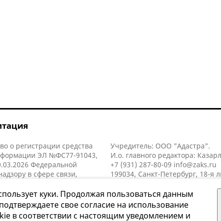
итация
во о регистрации средства
Учредитель: ООО "Адастра".
нформации ЭЛ №ФС77-91043,
И.о. главного редактора: Казар
.03.2026 Федеральной
+7 (931) 287-80-09
info@zaks.ru
надзору в сфере связи,
199034, Санкт-Петербург, 18-я л
нных технологий и массовых
д. 11 литера А, помещ. 3-н, офис
й (Роскомнадзор).
спользует куки. Продолжая пользоваться данным
 подтверждаете свое согласие на использование
kie в соответствии с настоящим уведомлением и