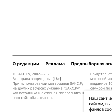
О редакции
Реклама
Предвыборная аг
© ЗАКС.Ру, 2002—2026.
Свидетельст
Все права защищены.
[18+]
массовой и
При использовании материалов ЗАКС.Ру
выданное 10
на других ресурсах указание "ЗАКС.Ру"
службой по 
как источника и активная
гиперссылка
на
информацио
наш сайт обязательны.
коммуникаци
Наш сайт и
сайтом, вы
файлов coo