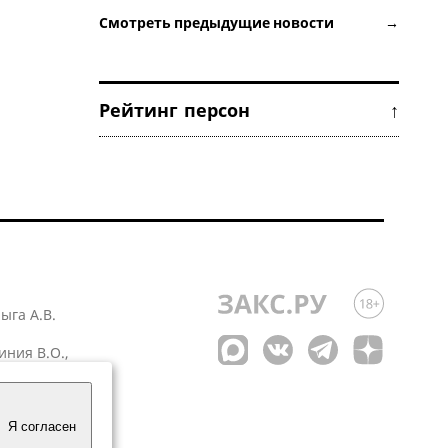
Смотреть предыдущие новости →
Рейтинг персон ↑
лыга А.В.
иния В.О.,
 1
Я согласен