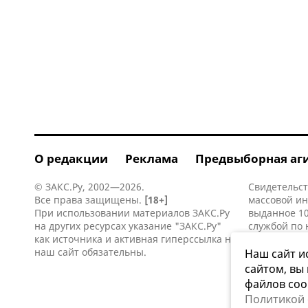
О редакции
Реклама
Предвыборная аг
© ЗАКС.Ру, 2002—2026.
Свидетельст
Все права защищены.
[18+]
массовой и
При использовании материалов ЗАКС.Ру
выданное 10
на других ресурсах указание "ЗАКС.Ру"
службой по 
как источника и активная
гиперссылка
на
информацио
наш сайт обязательны.
коммуникаци
Наш сайт и
сайтом, вы
файлов coo
Политикой