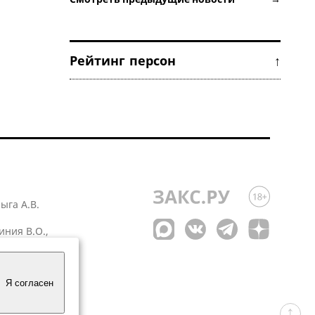
Рейтинг персон ↑
лыга А.В.
иния В.О.,
 1
Я согласен