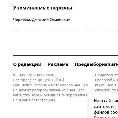
Упоминаемые персоны
Чернейко Дмитрий Семенович
О редакции
Реклама
Предвыборная аг
© ЗАКС.Ру, 2002—2026.
Свидетельст
Все права защищены.
[18+]
массовой и
При использовании материалов ЗАКС.Ру
выданное 10
на других ресурсах указание "ЗАКС.Ру"
службой по 
как источника и активная
гиперссылка
на
информацио
наш сайт обязательны.
коммуникаци
Наш сайт и
сайтом, вы
файлов coo