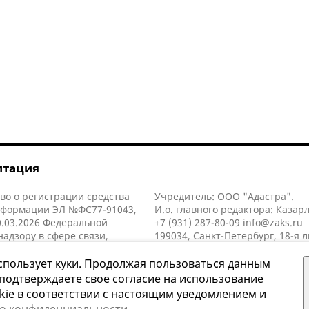
итация
во о регистрации средства
Учредитель: ООО "Адастра".
нформации ЭЛ №ФС77-91043,
И.о. главного редактора: Казар
.03.2026 Федеральной
+7 (931) 287-80-09
info@zaks.ru
надзору в сфере связи,
199034, Санкт-Петербург, 18-я л
нных технологий и массовых
д. 11 литера А, помещ. 3-н, офис
й (Роскомнадзор).
спользует куки. Продолжая пользоваться данным
 подтверждаете свое согласие на использование
kie в соответствии с настоящим уведомлением и