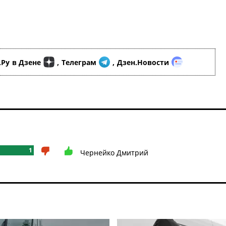
.Ру
в Дзене
,
Телеграм
,
Дзен.Новости
1
Чернейко Дмитрий