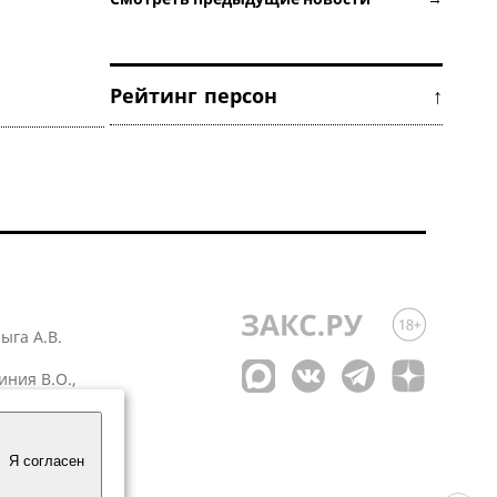
Рейтинг персон ↑
лыга А.В.
иния В.О.,
 1
Я согласен