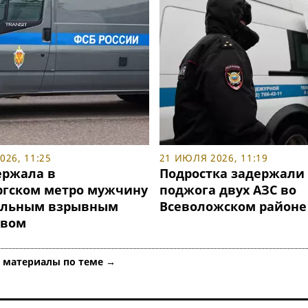
26, 11:25
21 ИЮЛЯ 2026, 11:19
ержала в
Подростка задержали
ргском метро мужчину
поджога двух АЗС во
ельным взрывным
Всеволожском районе
твом
е материалы по теме →