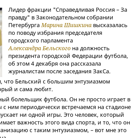
Лидер фракции "Справедливая Россия – За
правду" в Законодательном собрании
Петербурга
Марина Шишкина
высказалась
по поводу избрания председателя
городского парламента
Александра Бельского
на должность
президента городской Федерации футбола,
об этом 4 декабря она рассказала
журналистам после заседания ЗакСа.
м, что Бельский с большим энтузиазмом
торый и сама любит.
ный болельщик футбола. Он не просто играет в
ы с ним периодически встречаемся на стадионе
ускает ни одной игры. Это человек, который
имает важность этого вида спорта, и то, что он
анизацию с таким энтузиазмом, – вот мне это
на.