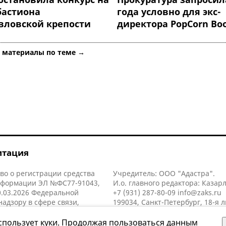
бастиона
года условно для экс-
вловской крепости
директора PopCorn Bo
е материалы по теме →
итация
во о регистрации средства
Учредитель: ООО "Адастра".
нформации ЭЛ №ФС77-91043,
И.о. главного редактора: Казар
.03.2026 Федеральной
+7 (931) 287-80-09
info@zaks.ru
надзору в сфере связи,
199034, Санкт-Петербург, 18-я л
нных технологий и массовых
д. 11 литера А, помещ. 3-н, офис
й (Роскомнадзор).
спользует куки. Продолжая пользоваться данным