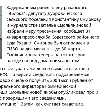
Задержанным ранее члену рязанского
"Яблока", депутату Дубровического
сельского поселения Конcтантину Смирнову
и журналистке Наталье Смольяниновой
избрали меру пресечения, сообщает 31
января пресс-служба Советского районного
суда Рязани. Смирнов был отправлен в
СИЗО на два месяца — до 30 марта.
Смольянинова теперь на тот же срок
находится под домашним арестом.
ся фигурантами дела о вымогательстве в
К РФ). По версии следствия, подозреваемые
овор с целью получить 300 тысяч рублей от
ерального директора коммерческой
ощи Смольяниновой якобы опубликовал про и.
 с позорящими его сведениями,
тацию". Затем, как считает следствие,