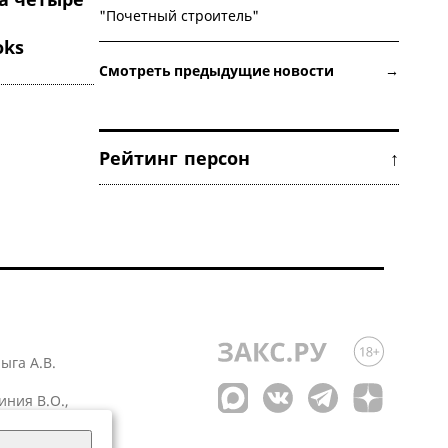
"Почетный строитель"
oks
Смотреть предыдущие новости →
Рейтинг персон ↑
лыга А.В.
иния В.О.,
 1