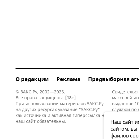
О редакции
Реклама
Предвыборная аг
© ЗАКС.Ру, 2002—2026.
Свидетельст
Все права защищены.
[18+]
массовой и
При использовании материалов ЗАКС.Ру
выданное 10
на других ресурсах указание "ЗАКС.Ру"
службой по 
как источника и активная
гиперссылка
на
информацио
наш сайт обязательны.
коммуникаци
Наш сайт и
сайтом, вы
файлов coo