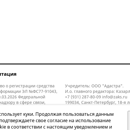
итация
во о регистрации средства
Учредитель: ООО "Адастра".
нформации ЭЛ №ФС77-91043,
И.о. главного редактора: Казар
.03.2026 Федеральной
+7 (931) 287-80-09
info@zaks.ru
надзору в сфере связи,
199034, Санкт-Петербург, 18-я л
нных технологий и массовых
д. 11 литера А, помещ. 3-н, офис
й (Роскомнадзор).
спользует куки. Продолжая пользоваться данным
 подтверждаете свое согласие на использование
kie в соответствии с настоящим уведомлением и