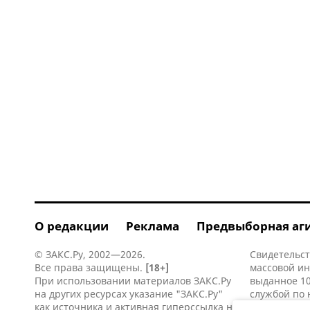
О редакции
Реклама
Предвыборная аг
© ЗАКС.Ру, 2002—2026.
Свидетельст
Все права защищены.
[18+]
массовой и
При использовании материалов ЗАКС.Ру
выданное 10
на других ресурсах указание "ЗАКС.Ру"
службой по 
как источника и активная
гиперссылка
на
информацио