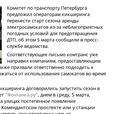
Комитет по транспорту Петербурга
предложил операторам кикшеринга
перенести старт сезона аренды
электросамокатов из-за неблагоприятных
погодных условий для предотвращения
ДТП, об этом 5 марта сообщили в пресс-
службе ведомства.
Соответствующее письмо комтранс уже
направил компаниям, предоставляющим
акже призвали ответственно подходить к
ржаться от использования самокатов во время
кикшеринга договорились запустить сезон в
шет
"Фонтанка.ру"
, днем в среду, 5 марта,
а улицах постепенное появление
а Комендантском проспекте или у станции
ндовать транспорт пока нельзя.