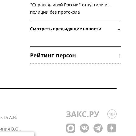
"Справедливой России" отпустили из
полиции без протокола
Смотреть предыдущие новости →
Рейтинг персон ↑
лыга А.В.
иния В.О.,
 1