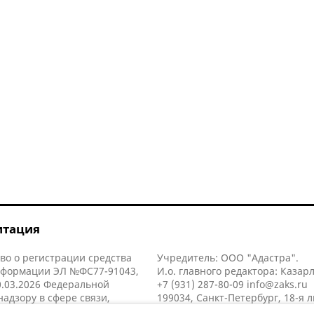
итация
во о регистрации средства
Учредитель: ООО "Адастра".
нформации ЭЛ №ФС77-91043,
И.о. главного редактора: Казар
.03.2026 Федеральной
+7 (931) 287-80-09
info@zaks.ru
надзору в сфере связи,
199034, Санкт-Петербург, 18-я л
нных технологий и массовых
д. 11 литера А, помещ. 3-н, офис