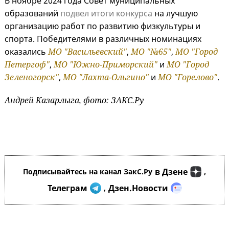
В ноябре 2024 года Совет муниципальных
образований
подвел итоги конкурса
на лучшую
организацию работ по развитию физкультуры и
спорта. Победителями в различных номинациях
оказались
МО "Васильевский"
,
МО "№65"
,
МО "Город
Петергоф"
,
МО "Южно-Приморский"
и
МО "Город
Зеленогорск"
,
МО "Лахта-Ольгино"
и
МО "Горелово"
.
Андрей Казарлыга, фото: ЗАКС.Ру
в Дзене
Подписывайтесь на канал ЗакС.Ру
,
Телеграм
Дзен.Новости
,