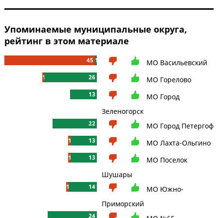
Упоминаемые муниципальные округа,
рейтинг в этом материале
45
1
МО Васильевский
1
26
МО Горелово
13
МО Город
Зеленогорск
22
МО Город Петергоф
1
13
МО Лахта-Ольгино
1
13
МО Поселок
Шушары
1
14
МО Южно-
Приморский
24