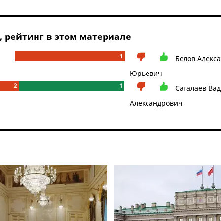
рейтинг в этом материале
1
Белов Алекс
Юрьевич
2
1
Сагалаев Ва
Александрович