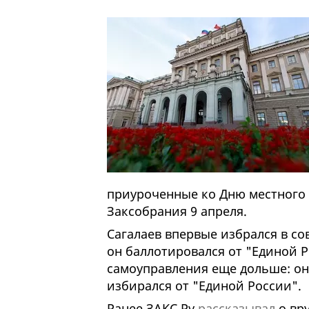
приуроченные ко Дню местного 
Заксобрания 9 апреля.
Сагалаев впервые избрался в сов
он баллотировался от "Единой Р
самоуправления еще дольше: он 
избирался от "Единой России".
Ранее ЗАКС.Ру
рассказывал
о вр