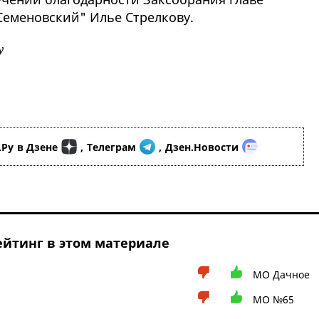
еменовский" Илье Стрелкову.
у
.Ру
в Дзене
,
Телеграм
,
Дзен.Новости
йтинг в этом материале
МО Дачное
МО №65