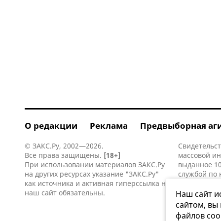
О редакции
Реклама
Предвыборная аг
© ЗАКС.Ру, 2002—2026.
Свидетельст
Все права защищены.
[18+]
массовой и
При использовании материалов ЗАКС.Ру
выданное 10
на других ресурсах указание "ЗАКС.Ру"
службой по 
как источника и активная
гиперссылка
на
информацио
наш сайт обязательны.
коммуникаци
Наш сайт и
сайтом, вы
файлов coo