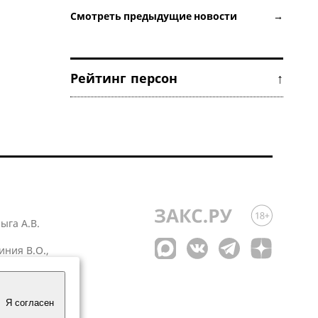
Смотреть предыдущие новости →
Рейтинг персон ↑
лыга А.В.
иния В.О.,
 1
Я согласен