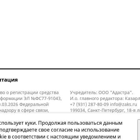
итация
во о регистрации средства
Учредитель: ООО "Адастра".
нформации ЭЛ №ФС77-91043,
И.о. главного редактора: Казар
.03.2026 Федеральной
+7 (931) 287-80-09
info@zaks.ru
надзору в сфере связи,
199034, Санкт-Петербург, 18-я л
нных технологий и массовых
д. 11 литера А, помещ. 3-н, офис
й (Роскомнадзор).
спользует куки. Продолжая пользоваться данным
 подтверждаете свое согласие на использование
kie в соответствии с настоящим уведомлением и