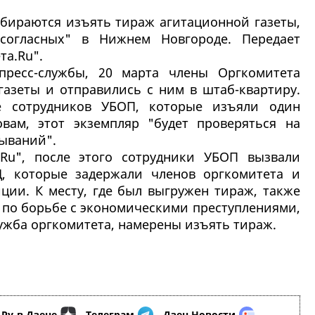
бираются изъять тираж агитационной газеты,
согласных" в Нижнем Новгороде. Передает
та.Ru".
 пресс-службы, 20 марта члены Оргкомитета
газеты и отправились с ним в штаб-квартиру.
 сотрудников УБОП, которые изъяли один
вам, этот экземпляр "будет проверяться на
ываний".
.Ru", после этого сотрудники УБОП вызвали
Д, которые задержали членов оргкомитета и
ции. К месту, где был выгружен тираж, также
 по борьбе с экономическими преступлениями,
лужба оргкомитета, намерены изъять тираж.
.Ру
в Дзене
,
Телеграм
,
Дзен.Новости