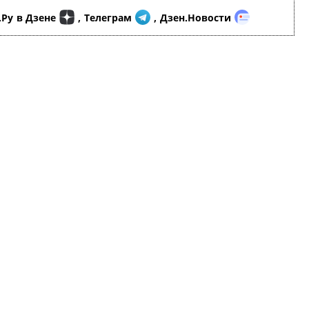
.Ру
в Дзене
,
Телеграм
,
Дзен.Новости