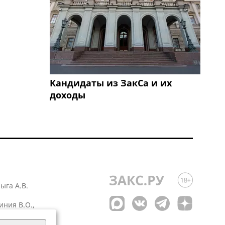
Кандидаты из ЗакСа и их
доходы
лыга А.В.
иния В.О.,
 1