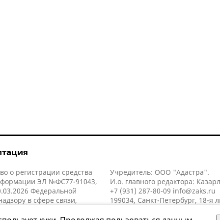
итация
во о регистрации средства
Учредитель: ООО "Адастра".
нформации ЭЛ №ФС77-91043,
И.о. главного редактора: Казар
.03.2026 Федеральной
+7 (931) 287-80-09
info@zaks.ru
надзору в сфере связи,
199034, Санкт-Петербург, 18-я л
нных технологий и массовых
д. 11 литера А, помещ. 3-н, офис
й (Роскомнадзор).