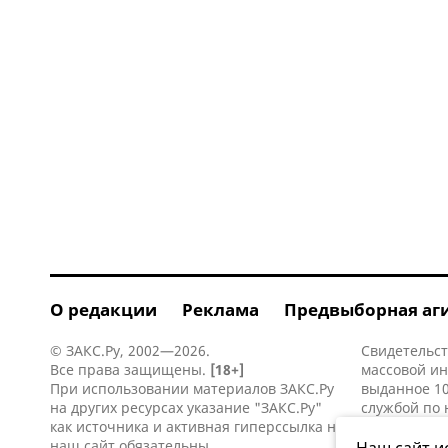
О редакции
Реклама
Предвыборная аг
© ЗАКС.Ру, 2002—2026.
Свидетельст
Все права защищены.
[18+]
массовой и
При использовании материалов ЗАКС.Ру
выданное 10
на других ресурсах указание "ЗАКС.Ру"
службой по 
как источника и активная
гиперссылка
на
информацио
наш сайт обязательны.
коммуникаци