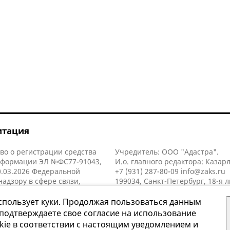
итация
во о регистрации средства
Учредитель: ООО "Адастра".
нформации ЭЛ №ФС77-91043,
И.о. главного редактора: Казар
.03.2026 Федеральной
+7 (931) 287-80-09
info@zaks.ru
надзору в сфере связи,
199034, Санкт-Петербург, 18-я л
нных технологий и массовых
д. 11 литера А, помещ. 3-н, офис
й (Роскомнадзор).
спользует куки. Продолжая пользоваться данным
 подтверждаете свое согласие на использование
kie в соответствии с настоящим уведомлением и