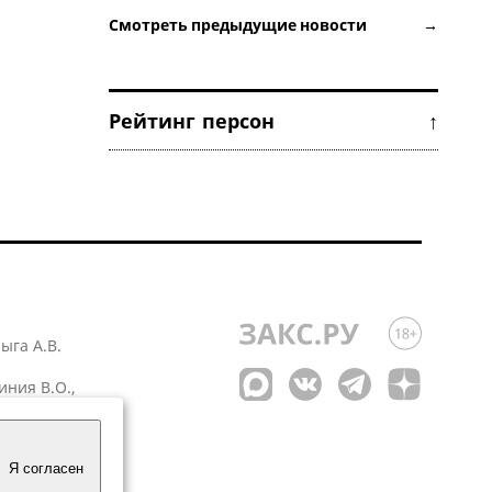
Смотреть предыдущие новости →
Рейтинг персон ↑
лыга А.В.
иния В.О.,
 1
Я согласен