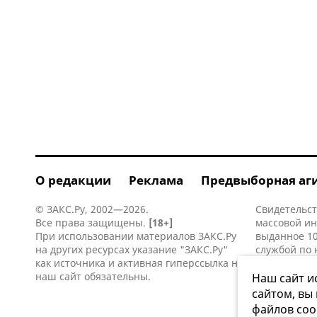
О редакции
Реклама
Предвыборная аг
© ЗАКС.Ру, 2002—2026.
Свидетельст
Все права защищены.
[18+]
массовой и
При использовании материалов ЗАКС.Ру
выданное 10
на других ресурсах указание "ЗАКС.Ру"
службой по 
как источника и активная
гиперссылка
на
информацио
наш сайт обязательны.
коммуникаци
Наш сайт и
сайтом, вы
файлов coo