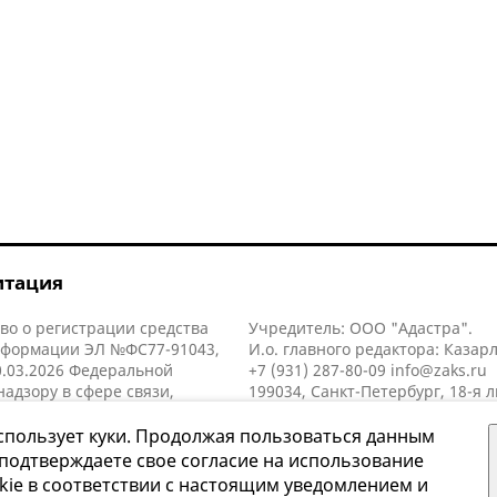
итация
во о регистрации средства
Учредитель: ООО "Адастра".
нформации ЭЛ №ФС77-91043,
И.о. главного редактора: Казар
.03.2026 Федеральной
+7 (931) 287-80-09
info@zaks.ru
надзору в сфере связи,
199034, Санкт-Петербург, 18-я л
нных технологий и массовых
д. 11 литера А, помещ. 3-н, офис
й (Роскомнадзор).
спользует куки. Продолжая пользоваться данным
 подтверждаете свое согласие на использование
kie в соответствии с настоящим уведомлением и