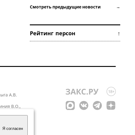
Смотреть предыдущие новости →
Рейтинг персон ↑
лыга А.В.
иния В.О.,
 1
Я согласен