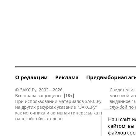
О редакции
Реклама
Предвыборная аг
© ЗАКС.Ру, 2002—2026.
Свидетельст
Все права защищены.
[18+]
массовой и
При использовании материалов ЗАКС.Ру
выданное 10
на других ресурсах указание "ЗАКС.Ру"
службой по 
как источника и активная
гиперссылка
на
информацио
наш сайт обязательны.
коммуникаци
Наш сайт и
сайтом, вы
файлов coo